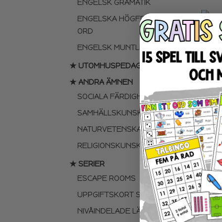
ENGELSK GRAMATIK
ENGELSKA HÖGFREKVENTA
ORD
ENGELSK MUNTLIGA FÄRDIGHET
★ UTOMHUSPEDAGOGIK
★ ANDRA ÄMNEN
SOCIALA FÄRDIGHETER
SAMHÄLLSKUNSKAP
NATURVETENSKAP
RELIGIONSKUNSKAP
FÖ
★ SERIER
ESCAPE ROOMS
UPPGIFTSKORT SVENSKA
NIVÅINDELADE LÄSTEXTER