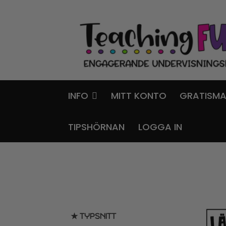
Hoppa
Gå
till
till
navigering
innehåll
INFO
MITT KONTO
GRATISMA
TIPSHÖRNAN
LOGGA IN
★ TYPSNITT