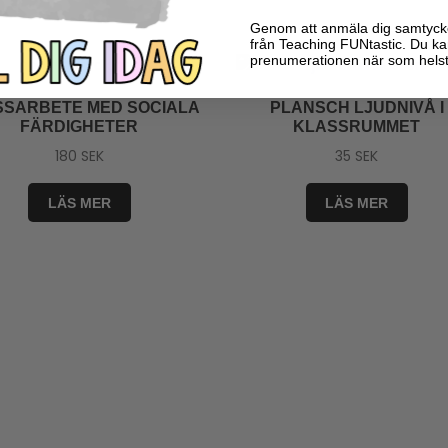
Genom att anmäla dig samtycker 
från Teaching FUNtastic. Du ka
prenumerationen när som helst
SSARBETE MED SOCIALA
PLANSCH LJUDNIVÅ I
FÄRDIGHETER
KLASSRUMMET
180
SEK
35
SEK
LÄS MER
LÄS MER