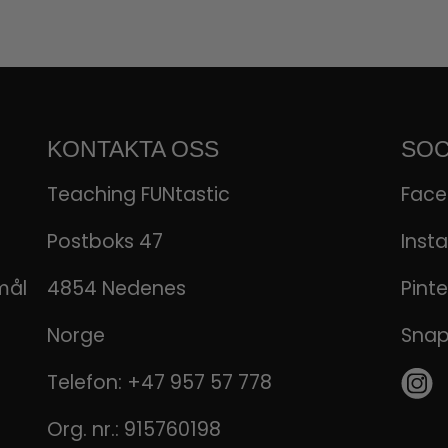
KONTAKTA OSS
SOC
Teaching FUNtastic
Fac
Postboks 47
Inst
mål
4854 Nedenes
Pinte
Norge
Sna
Telefon:
+47 957 57 778
Org. nr.: 915760198