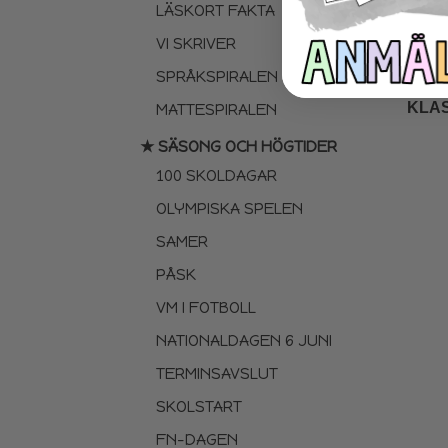
LÄSKORT FAKTA
VI SKRIVER
SPRÅKSPIRALEN
KLA
MATTESPIRALEN
★ SÄSONG OCH HÖGTIDER
100 SKOLDAGAR
OLYMPISKA SPELEN
SAMER
PÅSK
VM I FOTBOLL
NATIONALDAGEN 6 JUNI
TERMINSAVSLUT
SKOLSTART
FN-DAGEN