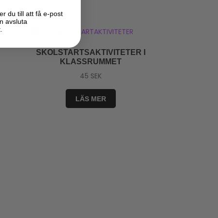
du till att få e-post
n avsluta
.
SKOLSTARTSAKTIVITETER I
KLASSRUMMET
45
SEK
LÄS MER