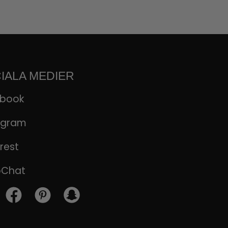
IALA MEDIER
ebook
agram
rest
pChat