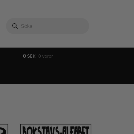
Produktsökning
0
SEK
0 varor