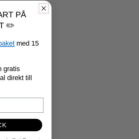
ART PÅ
T ✏️
paket
med 15
 gratis
 direkt till
CK