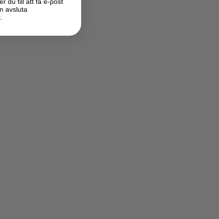
du till att få e-post
n avsluta
.