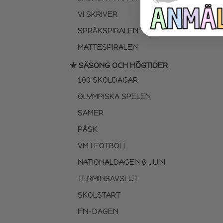
VI SKRIVER
SPRÅKSPIRALEN
MATTESPIRALEN
★ SÄSONG OCH HÖGTIDER
100 SKOLDAGAR
OLYMPISKA SPELEN
SAMER
PÅSK
VM I FOTBOLL
NATIONALDAGEN 6 JUNI
TERMINSAVSLUT
SKOLSTART
FN-DAGEN