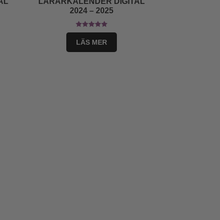
AL
LÄRARKALENDER DIGITAL
2024 – 2025
Betygsatt
LÄS MER
5.00
av 5