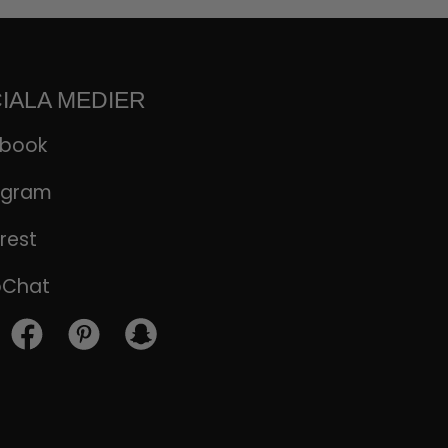
IALA MEDIER
ebook
agram
rest
pChat