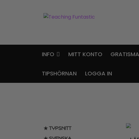
Hoppa
Gå
till
till
navigering
innehåll
INFO
MITT KONTO
GRATISMA
TIPSHÖRNAN
LOGGA IN
★ TYPSNITT
★ SVENSKA