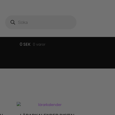
Produktsökning
0
SEK
0 varor