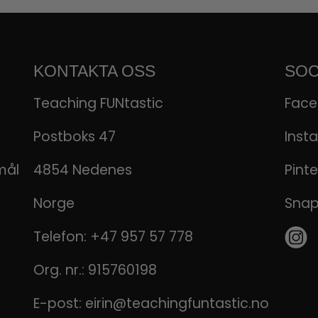
KONTAKTA OSS
SOC
Teaching FUNtastic
Fac
Postboks 47
Inst
mål
4854 Nedenes
Pinte
Norge
Sna
Telefon:
+47 957 57 778
Org. nr.: 915760198
E-post:
eirin@teachingfuntastic.no