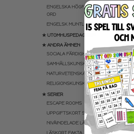
ENGELSKA HÖGFREKVENTA
ORD
ENGELSK MUNTLIGA FÄRDIGHET
★ UTOMHUSPEDAGOGIK
★ ANDRA ÄMNEN
SOCIALA FÄRDIGHETER
SAMHÄLLSKUNSKAP
NATURVETENSKAP
RELIGIONSKUNSKAP
★ SERIER
ESCAPE ROOMS
UPPGIFTSKORT SVENSKA
NIVÅINDELADE LÄSTEXTER
LÄSKORT FAKTA