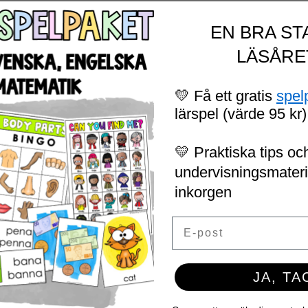
EN BRA ST
LÄSÅRE
💛 Få ett gratis
spel
lärspel (värde 95 kr)
💛 Praktiska tips och
undervisningsmaterial
inkorgen
Email
JA, TA