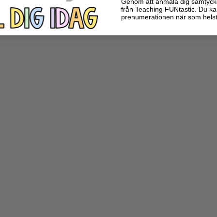
Genom att anmäla dig samtycker 
från Teaching FUNtastic. Du ka
prenumerationen när som helst