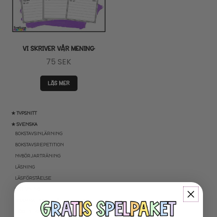
VI SKRIVER VÅR MENING
75
SEK
LÄS MER
★ TYPSNITT
★ SVENSKA
BOKSTAVSINLÄRNING
BOKSTAVSREPETITION
NYBÖRJARTRÄNING
LÄSNING
LÄSFÖRSTÅELSE
SKRIVNING
GRAMMATIK OCH RÄTTSTAVNING
HÖGFREKVENTA ORD