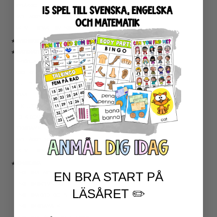
SPRÅK OCH BEGREPP
KARTLÄGGNING SVENSKA
AKTIVITETSPAKET SVENSKA
★ SVENSK SOM ANDRASPRÅK
★ MATEMATIK
NYBÖRJARTRÄNING
ADDITION OCH SUBTRAKTION
MULTIPLIKATION OCH DIVISION
BRÅK
TEXTUPPGIFTER
TID: KLOCKAN OCH KALENDER
PROGRAMMERING
KARTLÄGGNING MATEMATIK
AKTIVITETSPAKET MATEMATIK
★ ENGELSKA
EN BRA START PÅ
ENGELSKA LÄSNING
ENGELSK SKRIVNING
LÄSÅRET ✏️
ENGELSKA ORD- OCH BEGREPP
ENGELSK GRAMATIK