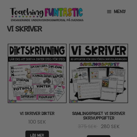
Hoppa
Gå
MENY
till
till
navigering
innehåll
VI SKRIVER
INFO
EXPANDERA
UNDERMENY
MITT KONTO
GRATISMATERIAL
EXPANDERA
UNDERMENY
BUTIK
LICENSER
EXPANDERA
UNDERMENY
TYPSNITT
VI SKRIVER DIKTER
SAMLINGSPAKET VI SKRIVER
SKRIVUPPGIFTER
100
SEK
TIPSHÖRNAN
Det
Det
375
SEK
280
SEK
ursprungliga
nuvara
LÄS MER