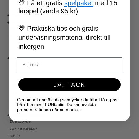
ENGELSKA HÖGFREKVENTA ORD
💛 Få ett gratis
spelpaket
med 15
ENGELSK MUNTLIGA FÄRDIGHET
lärspel (värde 95 kr)
★ UTOMHUSPEDAGOGIK
★ ANDRA ÄMNEN
💛 Praktiska tips och gratis
SOCIALA FÄRDIGHETER
undervisningsmaterial direkt till
SAMHÄLLSKUNSKAP
NATURVETENSKAP
inkorgen
RELIGIONSKUNSKAP
★ SERIER
Email
ESCAPE ROOMS
UPPGIFTSKORT SVENSKA
NIVÅINDELADE LÄSTEXTER
JA, TACK
LÄSKORT FAKTA
VI SKRIVER
Genom att anmäla dig samtycker du till att få e-post
SPRÅKSPIRALEN
från Teaching FUNtastic. Du kan avsluta
MATTESPIRALEN
prenumerationen när som helst.
★ SÄSONG OCH HÖGTIDER
100 SKOLDAGAR
OLYMPISKA SPELEN
SAMER