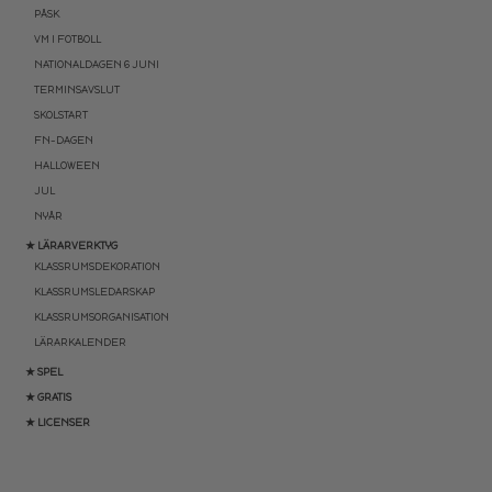
PÅSK
VM I FOTBOLL
NATIONALDAGEN 6 JUNI
TERMINSAVSLUT
SKOLSTART
FN-DAGEN
HALLOWEEN
JUL
NYÅR
★ LÄRARVERKTYG
KLASSRUMSDEKORATION
KLASSRUMSLEDARSKAP
KLASSRUMSORGANISATION
LÄRARKALENDER
★ SPEL
★ GRATIS
★ LICENSER