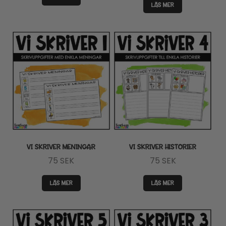
LÄS MER
priset
priset
var:
är:
375 SEK.
280 SEK
VI SKRIVER MENINGAR
VI SKRIVER HISTORIER
75
SEK
75
SEK
LÄS MER
LÄS MER