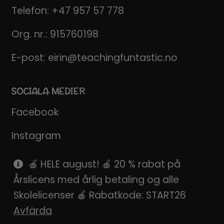
Telefon:
+47 957 57 778
Org. nr.: 915760198
E-post:
eirin@teachingfuntastic.no
SOCIALA MEDIER
Facebook
Instagram
Pinterest
🍎 HELE august! 🍎 20 % rabat på
Årslicens med årlig betaling og alle
SnapChat
Skolelicenser 🍎 Rabatkode: START26
Avfärda