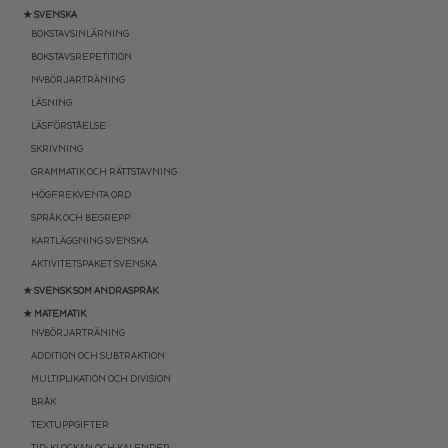
★ SVENSKA
BOKSTAVSINLÄRNING
BOKSTAVSREPETITION
NYBÖRJARTRÄNING
LÄSNING
LÄSFÖRSTÅELSE
SKRIVNING
GRAMMATIK OCH RÄTTSTAVNING
HÖGFREKVENTA ORD
SPRÅK OCH BEGREPP
KARTLÄGGNING SVENSKA
AKTIVITETSPAKET SVENSKA
★ SVENSK SOM ANDRASPRÅK
★ MATEMATIK
NYBÖRJARTRÄNING
ADDITION OCH SUBTRAKTION
MULTIPLIKATION OCH DIVISION
BRÅK
TEXTUPPGIFTER
TID: KLOCKAN OCH KALENDER