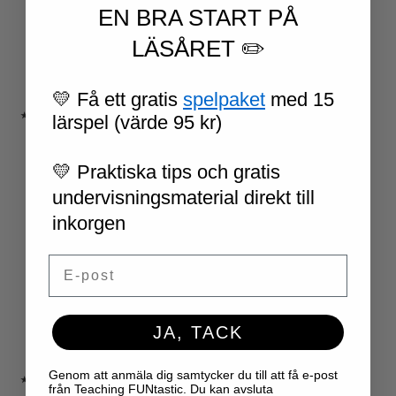
EN BRA START PÅ
NIVÅINDELADE LÄSTEXTER
LÄSKORT FAKTA
LÄSÅRET ✏️
VI SKRIVER
SPRÅKSPIRALEN
MATTESPIRALEN
💛 Få ett gratis
spelpaket
med 15
★ SÄSONG OCH HÖGTIDER
lärspel (värde 95 kr)
100 SKOLDAGAR
OLYMPISKA SPELEN
💛 Praktiska tips och gratis
SAMER
undervisningsmaterial direkt till
PÅSK
VM I FOTBOLL
inkorgen
NATIONALDAGEN 6 JUNI
TERMINSAVSLUT
Email
SKOLSTART
FN-DAGEN
HALLOWEEN
JA, TACK
JUL
NYÅR
Genom att anmäla dig samtycker du till att få e-post
★ LÄRARVERKTYG
från Teaching FUNtastic. Du kan avsluta