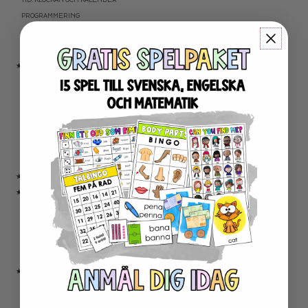
PROGRAMMERING
KARTLÄGGNING MATEMATIK
AKTIVITETSPAKET MATEMATIK
★ ENGELSKA
ENGELSKA LÄSNING
ENGELSK SKRIVNING
ENGELSKA ORD- OCH BEGREPP
ENGELSK GRAMATIK
ENGELSKA HÖGFREKVENTA ORD
ENGELSK MUNTLIGA FÄRDIGHET
★ UTOMHUSPEDAGOGIK
★ ANDRA ÄMNEN
SOCIALA FÄRDIGHETER
SAMHÄLLSKUNSKAP
NATURVETENSKAP
RELIGIONSKUNSKAP
★ SERIER
ESCAPE ROOMS
UPPGIFTSKORT SVENSKA