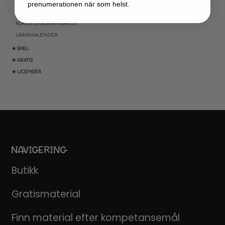
KLASSRUMSDEKORATION
prenumerationen när som helst.
KLASSRUMSLEDARSKAP
KLASSRUMSORGANISATION
LÄRARKALENDER
★ SPEL
★ GRATIS
★ LICENSER
NAVIGERING
Butikk
Gratismaterial
Finn material efter kompetansemål