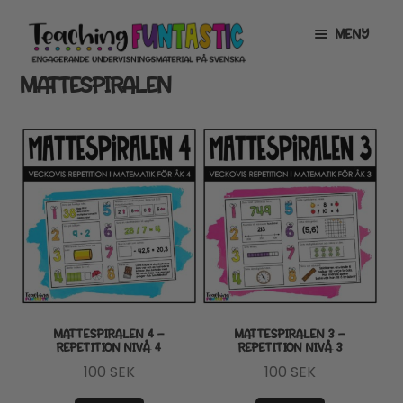
Hoppa
Gå
MENY
till
till
navigering
innehåll
MATTESPIRALEN
INFO
EXPANDERA
UNDERMENY
MITT KONTO
GRATISMATERIAL
EXPANDERA
UNDERMENY
BUTIK
LICENSER
EXPANDERA
UNDERMENY
TYPSNITT
MATTESPIRALEN 4 –
MATTESPIRALEN 3 –
REPETITION NIVÅ 4
REPETITION NIVÅ 3
TIPSHÖRNAN
100
SEK
100
SEK