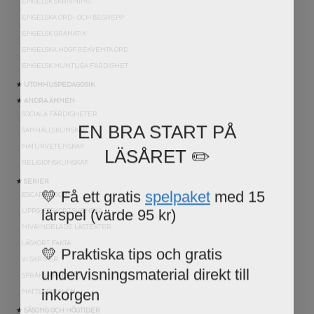
ENGELSK SKRIVNING
ENGELSKA ORD- OCH BEGREPP
ENGELSK GRAMATIK
ENGELSKA HÖGFREKVENTA ORD
ENGELSK MUNTLIGA FÄRDIGHET
★ UTOMHUSPEDAGOGIK
★ ANDRA ÄMNEN
SOCIALA FÄRDIGHETER
EN BRA START PÅ
SAMHÄLLSKUNSKAP
LÄSÅRET ✏️
NATURVETENSKAP
RELIGIONSKUNSKAP
★ SERIER
💛 Få ett gratis
spelpaket
med 15
ESCAPE ROOMS
lärspel (värde 95 kr)
UPPGIFTSKORT SVENSKA
NIVÅINDELADE LÄSTEXTER
💛 Praktiska tips och gratis
LÄSKORT FAKTA
VI SKRIVER
undervisningsmaterial direkt till
SPRÅKSPIRALEN
inkorgen
MATTESPIRALEN
★ SÄSONG OCH HÖGTIDER