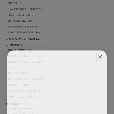
SKRIVNING
GRAMMATIK OCH RÄTTSTAVNING
HÖGFREKVENTA ORD
SPRÅK OCH BEGREPP
KARTLÄGGNING SVENSKA
AKTIVITETSPAKET SVENSKA
★ SVENSK SOM ANDRASPRÅK
★ MATEMATIK
NYBÖRJARTRÄNING
ADDITION OCH SUBTRAKTION
MULTIPLIKATION OCH DIVISION
BRÅK
TEXTUPPGIFTER
TID: KLOCKAN OCH KALENDER
PROGRAMMERING
KARTLÄGGNING MATEMATIK
AKTIVITETSPAKET MATEMATIK
★ ENGELSKA
ENGELSKA LÄSNING