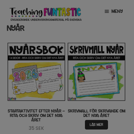
Hoppa
Gå
MENY
till
till
navigering
innehåll
NYÅR
INFO
EXPANDERA
UNDERMENY
MITT KONTO
GRATISMATERIAL
EXPANDERA
UNDERMENY
BUTIK
LICENSER
EXPANDERA
UNDERMENY
TYPSNITT
STARTAKTIVITET EFTER NYÅR –
SKRIVMALL FÖR SKRIVANDE OM
RITA OCH SKRIV OM DET NYA
DET NYA ÅRET
ÅRET
TIPSHÖRNAN
LÄS MER
35
SEK