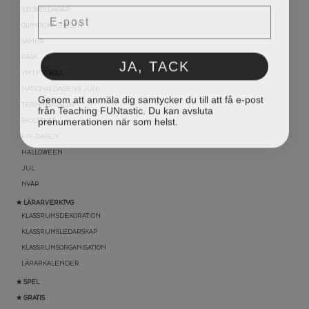
Email
100 SKOLDAGAR
OLYMPISKA SPELEN
SAMER
JA, TACK
PÅSK
VM I FOTBOLL
NATIONALDAGEN 6 JUNI
Genom att anmäla dig samtycker du till att få e-post
från Teaching FUNtastic. Du kan avsluta
TERMINSAVSLUT
prenumerationen när som helst.
SKOLSTART
FN-DAGEN
HALLOWEEN
JUL
NYÅR
★ LÄRARVERKTYG
KLASSRUMSDEKORATION
KLASSRUMSLEDARSKAP
KLASSRUMSORGANISATION
LÄRARKALENDER
★ SPEL
★ GRATIS