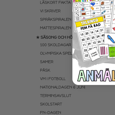
LÄSKORT FAKTA
VI SKRIVER
SPRÅKSPIRALEN
MATTESPIRALEN
★ SÄSONG OCH HÖGTIDER
100 SKOLDAGAR
OLYMPISKA SPELEN
SAMER
LÅT 
PÅSK
VM I FOTBOLL
NATIONALDAGEN 6 JUNI
TERMINSAVSLUT
SKOLSTART
FN-DAGEN