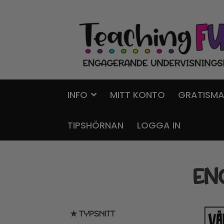
Hoppa
Gå
till
till
navigering
innehåll
INFO
MITT KONTO
GRATISMA
TIPSHÖRNAN
LOGGA IN
EN
★ TYPSNITT