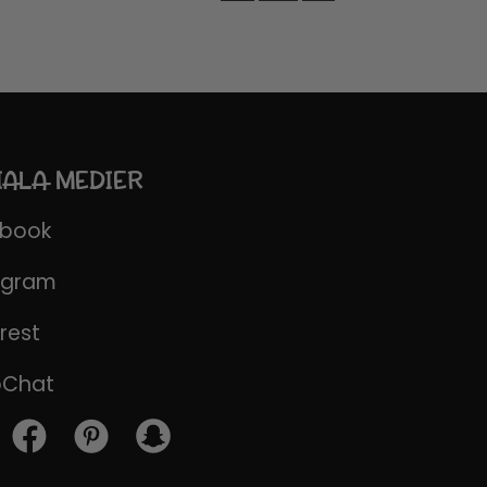
IALA MEDIER
ebook
agram
rest
pChat