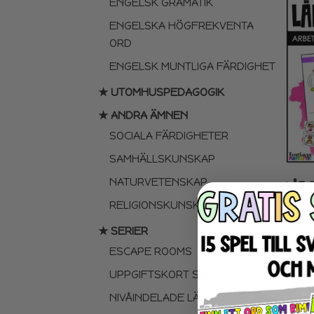
ENGELSK GRAMATIK
ENGELSKA HÖGFREKVENTA
ORD
ENGELSK MUNTLIGA FÄRDIGHET
★ UTOMHUSPEDAGOGIK
★ ANDRA ÄMNEN
SOCIALA FÄRDIGHETER
SAMHÄLLSKUNSKAP
NATURVETENSKAP
LÅT 
RELIGIONSKUNSKAP
★ SERIER
ESCAPE ROOMS
UPPGIFTSKORT SVENSKA
NIVÅINDELADE LÄSTEXTER