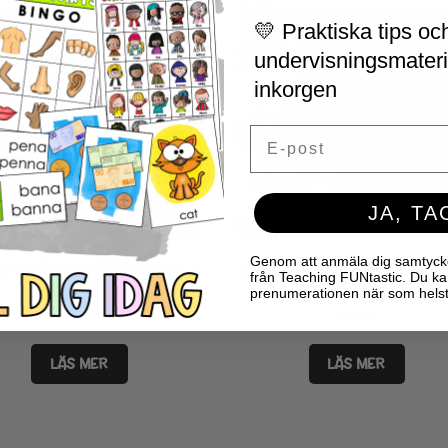
💛 Praktiska tips och
undervisningsmaterial
inkorgen
Email
JA, TA
Genom att anmäla dig samtycker 
OSS LÄRA OSS ENGELSKA –
LÅT OSS LÄRA OSS ENGELS
från Teaching FUNtastic. Du ka
AT HOME
SPORTS
prenumerationen när som helst
70
SEK
70
SEK
LÄS MER
LÄS MER