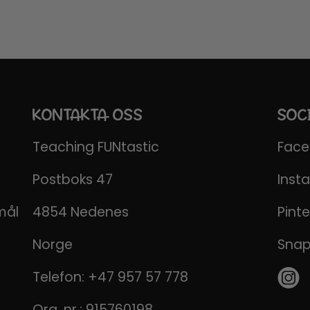
KONTAKTA OSS
SOC
Teaching FUNtastic
Fac
Postboks 47
Inst
mål
4854 Nedenes
Pinte
Norge
Sna
Telefon:
+47 957 57 778
Org. nr.: 915760198