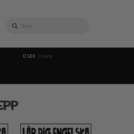
Produktsökning
0
SEK
0 varor
EPP