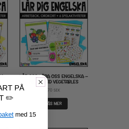
KA –
LÅT OSS LÄRA OSS ENGELSKA –
FRUIT AND VEGETABLES
ART PÅ
70
SEK
T ✏️
LÄS MER
paket
med 15