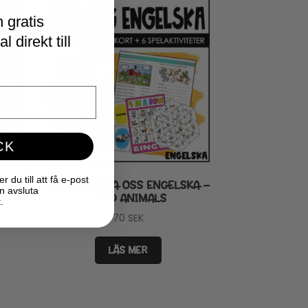
 gratis
 direkt till
CK
du till att få e-post
KA –
LÅT OSS LÄRA OSS ENGELSKA –
n avsluta
LAND ANIMALS
.
70
SEK
LÄS MER