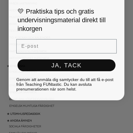
NYBÖRJARTRÄNING
💛 Praktiska tips och gratis
ADDITION OCH SUBTRAKTION
undervisningsmaterial direkt till
MULTIPLIKATION OCH DIVISION
BRÅK
inkorgen
TEXTUPPGIFTER
TID: KLOCKAN OCH KALENDER
Email
PROGRAMMERING
KARTLÄGGNING MATEMATIK
AKTIVITETSPAKET MATEMATIK
JA, TACK
★ ENGELSKA
ENGELSKA LÄSNING
Genom att anmäla dig samtycker du till att få e-post
ENGELSK SKRIVNING
från Teaching FUNtastic. Du kan avsluta
ENGELSKA ORD- OCH BEGREPP
prenumerationen när som helst.
ENGELSK GRAMATIK
ENGELSKA HÖGFREKVENTA ORD
ENGELSK MUNTLIGA FÄRDIGHET
★ UTOMHUSPEDAGOGIK
★ ANDRA ÄMNEN
SOCIALA FÄRDIGHETER