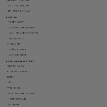
SAMHÄLLSKUNSKAP
NATURVETENSKAP
RELIGIONSKUNSKAP
★ SERIER
ESCAPE ROOMS
UPPGIFTSKORT SVENSKA
NIVÅINDELADE LÄSTEXTER
LÄSKORT FAKTA
VI SKRIVER
SPRÅKSPIRALEN
MATTESPIRALEN
★ SÄSONG OCH HÖGTIDER
100 SKOLDAGAR
OLYMPISKA SPELEN
SAMER
PÅSK
VM I FOTBOLL
NATIONALDAGEN 6 JUNI
TERMINSAVSLUT
SKOLSTART