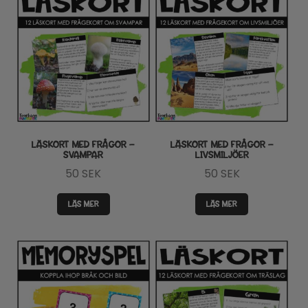
LÄSKORT MED FRÅGOR –
LÄSKORT MED FRÅGOR –
SVAMPAR
LIVSMILJÖER
50
SEK
50
SEK
LÄS MER
LÄS MER