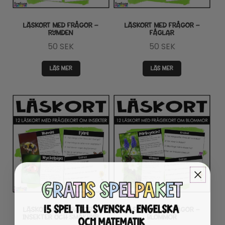
LÄSKORT MED FRÅGOR –
LÄSKORT MED FRÅGOR –
RYMDEN
FÅGLAR
50
SEK
50
SEK
LÄS MER
LÄS MER
LÄSKORT MED FRÅGOR –
LÄSKORT MED FRÅGOR –
INSEKTER OCH SMÅKRYP
BLOMMOR