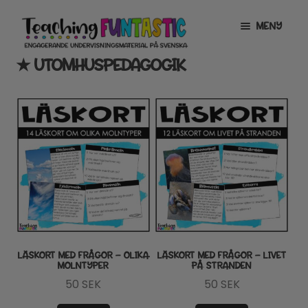
Hoppa
Gå
MENY
till
till
navigering
innehåll
★ UTOMHUSPEDAGOGIK
INFO
EXPANDERA
UNDERMENY
MITT KONTO
GRATISMATERIAL
EXPANDERA
UNDERMENY
BUTIK
LICENSER
EXPANDERA
UNDERMENY
TYPSNITT
LÄSKORT MED FRÅGOR – OLIKA
LÄSKORT MED FRÅGOR – LIVET
MOLNTYPER
PÅ STRANDEN
TIPSHÖRNAN
50
SEK
50
SEK