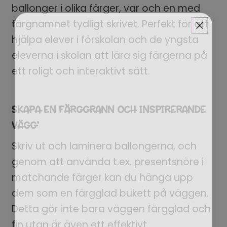
ballonger i olika färger, var och en med
färgnamnet tydligt skrivet. Perfekt för att
hjälpa elever i förskolan och de yngsta
eleverna i skolan att lära sig färgerna på
ett roligt och interaktivt sätt.
SKAPA EN FÄRGGRANN OCH INSPIRERANDE
VÄGG’
Skriv ut och laminera ballongerna, och
genom att använda t.ex. presentsnöre i
matchande färger kan du hänga upp
dem som en färgglad bukett på väggen.
Detta gör inte bara väggen färgglad och
EN BRA START PÅ
fin utan är även ett effektivt