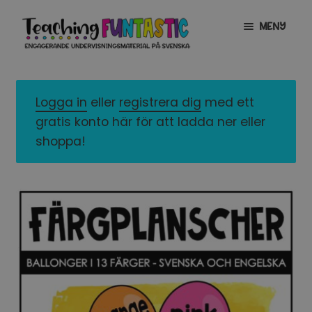
Hoppa
Gå
MENY
till
till
navigering
innehåll
INFO
EXPANDERA
UNDERMENY
Logga in
eller
registrera dig
med ett
MITT KONTO
gratis konto här för att ladda ner eller
GRATISMATERIAL
EXPANDERA
shoppa!
UNDERMENY
BUTIK
LICENSER
EXPANDERA
UNDERMENY
TYPSNITT
TIPSHÖRNAN