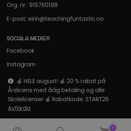
Org. nr.: 915760198
E-post:
eirin@teachingfuntastic.no
SOCIALA MEDIER
Facebook
Instagram
Pinterest
🍎 HELE august! 🍎 20 % rabat på
Årslicens med årlig betaling og alle
SnapChat
Skolelicenser 🍎 Rabatkode: START26
Avfärda
Produktsökning
0