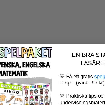
EN BRA ST
LÄSÅRE
💛 Få ett gratis
spel
lärspel (värde 95 kr)
💛 Praktiska tips och
undervisningsmaterial