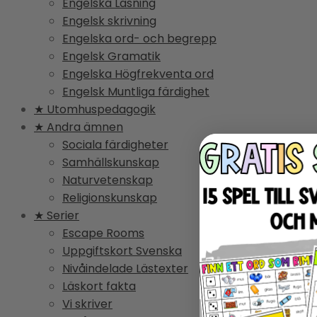
Engelska Läsning
Engelsk skrivning
Engelska ord- och begrepp
Engelsk Gramatik
Engelska Högfrekventa ord
Engelsk Muntliga färdighet
★ Utomhuspedagogik
★ Andra ämnen
Sociala färdigheter
Samhällskunskap
Naturvetenskap
Religionskunskap
★ Serier
Escape Rooms
Uppgiftskort Svenska
Nivåindelade Lästexter
Läskort fakta
Vi skriver