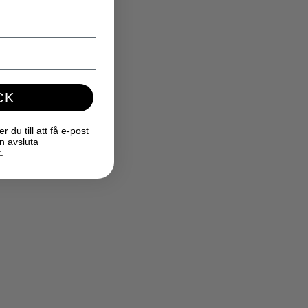
CK
du till att få e-post
n avsluta
.