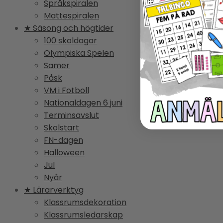
Språkspiralen
Mattespiralen
★ Säsong och högtider
100 skoldagar
Olympiska Spelen
Samer
Påsk
VM i Fotboll
Nationaldagen 6 juni
Terminsavslut
Skolstart
FN-dagen
Halloween
Jul
Nyår
★ Lärarverktyg
Klassrumsdekoration
Klassrumsledarskap