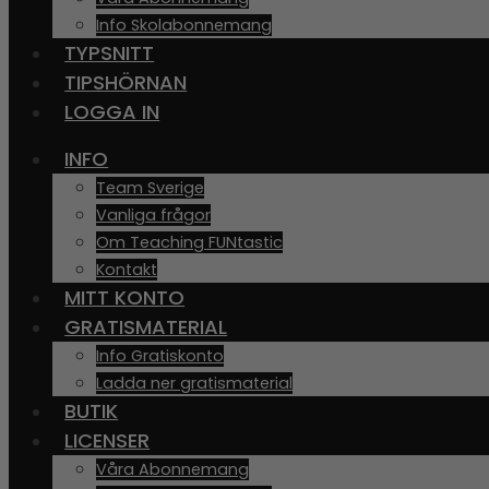
Info Skolabonnemang
TYPSNITT
TIPSHÖRNAN
LOGGA IN
INFO
Team Sverige
Vanliga frågor
Om Teaching FUNtastic
Kontakt
MITT KONTO
GRATISMATERIAL
Info Gratiskonto
Ladda ner gratismaterial
BUTIK
LICENSER
Våra Abonnemang