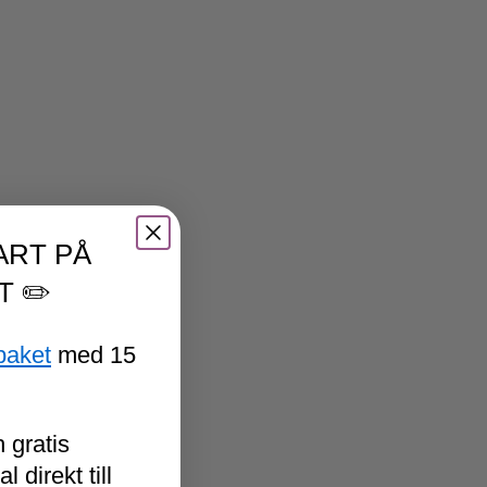
ART PÅ
T ✏️
paket
med 15
 gratis
 direkt till