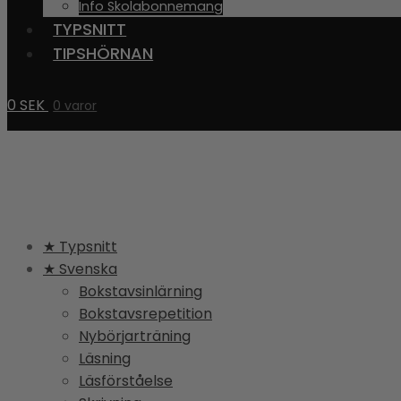
Info Skolabonnemang
TYPSNITT
TIPSHÖRNAN
0
SEK
0 varor
★ Typsnitt
★ Svenska
Bokstavsinlärning
Bokstavsrepetition
Nybörjarträning
Läsning
Läsförståelse