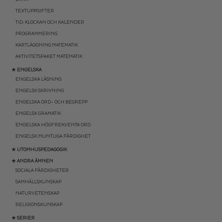
TEXTUPPGIFTER
TID: KLOCKAN OCH KALENDER
PROGRAMMERING
KARTLÄGGNING MATEMATIK
AKTIVITETSPAKET MATEMATIK
★ ENGELSKA
ENGELSKA LÄSNING
ENGELSK SKRIVNING
ENGELSKA ORD- OCH BEGREPP
ENGELSK GRAMATIK
ENGELSKA HÖGFREKVENTA ORD
ENGELSK MUNTLIGA FÄRDIGHET
★ UTOMHUSPEDAGOGIK
★ ANDRA ÄMNEN
SOCIALA FÄRDIGHETER
SAMHÄLLSKUNSKAP
NATURVETENSKAP
RELIGIONSKUNSKAP
★ SERIER