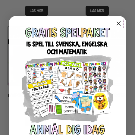
LÄS MER
LÄS MER
LÄSFÖRSTÅELSE FAKTATEXTER
LÄSFÖRSTÅELSE FAKTATEXTER
– DJUR I HAVET
– RELIGIONER
75
SEK
75
SEK
LÄS MER
LÄS MER