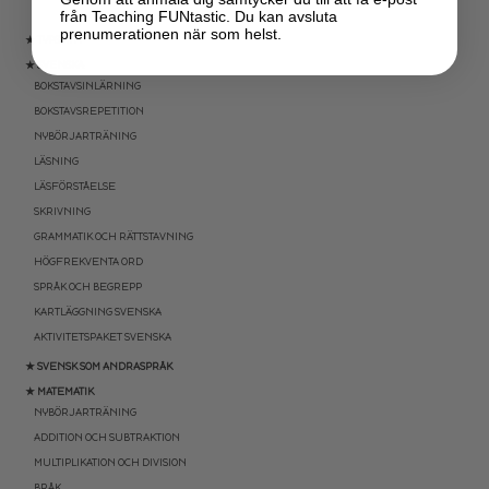
från Teaching FUNtastic. Du kan avsluta
prenumerationen när som helst.
★ TYPSNITT
★ SVENSKA
BOKSTAVSINLÄRNING
BOKSTAVSREPETITION
NYBÖRJARTRÄNING
LÄSNING
LÄSFÖRSTÅELSE
SKRIVNING
GRAMMATIK OCH RÄTTSTAVNING
HÖGFREKVENTA ORD
SPRÅK OCH BEGREPP
KARTLÄGGNING SVENSKA
AKTIVITETSPAKET SVENSKA
★ SVENSK SOM ANDRASPRÅK
★ MATEMATIK
NYBÖRJARTRÄNING
ADDITION OCH SUBTRAKTION
MULTIPLIKATION OCH DIVISION
BRÅK