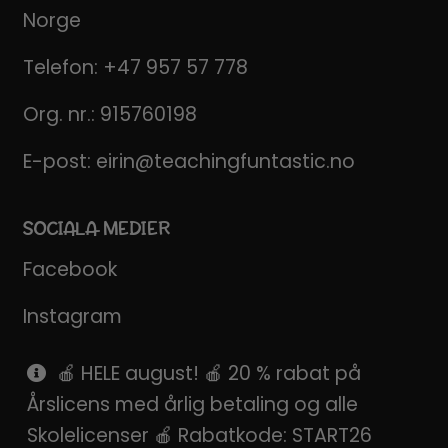
Norge
Telefon:
+47 957 57 778
Org. nr.: 915760198
E-post:
eirin@teachingfuntastic.no
SOCIALA MEDIER
Facebook
Instagram
Pinterest
🍎 HELE august! 🍎 20 % rabat på
Årslicens med årlig betaling og alle
SnapChat
Skolelicenser 🍎 Rabatkode: START26