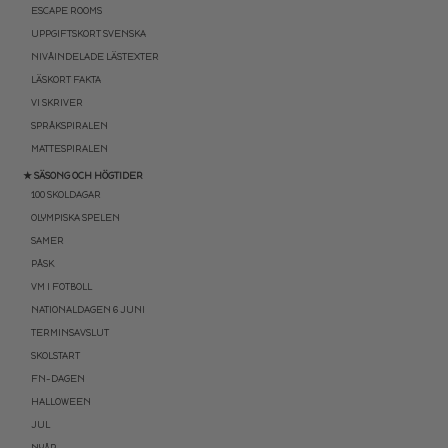
ESCAPE ROOMS
UPPGIFTSKORT SVENSKA
NIVÅINDELADE LÄSTEXTER
LÄSKORT FAKTA
VI SKRIVER
SPRÅKSPIRALEN
MATTESPIRALEN
★ SÄSONG OCH HÖGTIDER
100 SKOLDAGAR
OLYMPISKA SPELEN
SAMER
PÅSK
VM I FOTBOLL
NATIONALDAGEN 6 JUNI
TERMINSAVSLUT
SKOLSTART
FN-DAGEN
HALLOWEEN
JUL
NYÅR