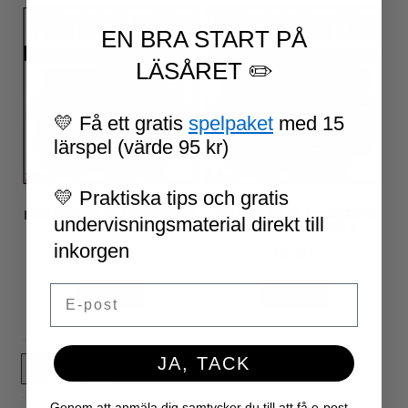
EN BRA START PÅ
LÄSÅRET ✏️
💛 Få ett gratis
spelpaket
med 15
lärspel (värde 95 kr)
💛 Praktiska tips och gratis
LÄSFÖRSTÅELSE FAKTATEXTER
LÄSFÖRSTÅELSE FAKTATEXTER
undervisningsmaterial direkt till
– LÖMSKA ORMAR
– FOTBOLLSSPELARE 2
inkorgen
75
SEK
75
SEK
Email
LÄS MER
LÄS MER
JA, TACK
1
2
Genom att anmäla dig samtycker du till att få e-post