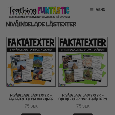
Hoppa
Gå
MENY
till
till
navigering
innehåll
NIVÅINDELADE LÄSTEXTER
INFO
EXPANDERA
UNDERMENY
MITT KONTO
GRATISMATERIAL
EXPANDERA
UNDERMENY
BUTIK
LICENSER
EXPANDERA
UNDERMENY
TYPSNITT
NIVÅDELADE LÄSTEXTER –
NIVÅDELADE LÄSTEXTER –
FAKTATEXTER OM VULKANER
FAKTATEXTER OM STENÅLDERN
TIPSHÖRNAN
75
SEK
75
SEK