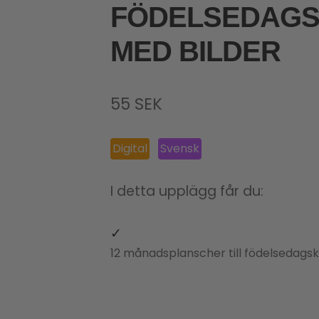
FÖDELSEDAG
MED BILDER
55
SEK
Digital
Svensk
I detta upplägg får du:
12 månadsplanscher till födelsedags