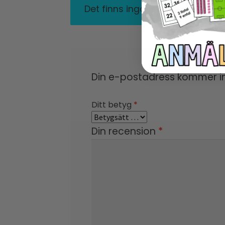
Det finns inga recensioner än.
Din e-postadress kommer in
Ditt betyg
*
Din recension
*