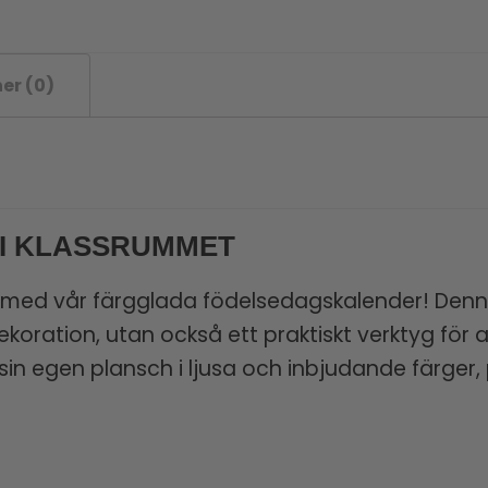
er (0)
 I KLASSRUMMET
et med vår färgglada födelsedagskalender! De
dekoration, utan också ett praktiskt verktyg för a
in egen plansch i ljusa och inbjudande färger,