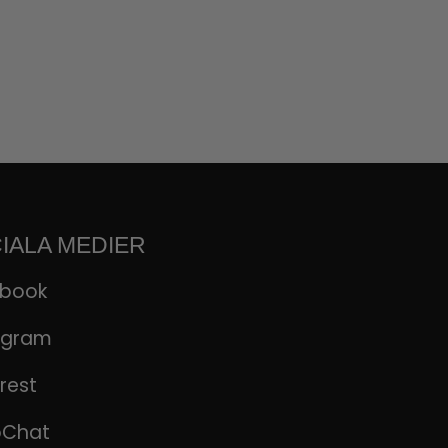
IALA MEDIER
ebook
agram
rest
pChat