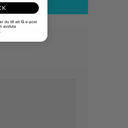
CK
du till att få e-post
n avsluta
.