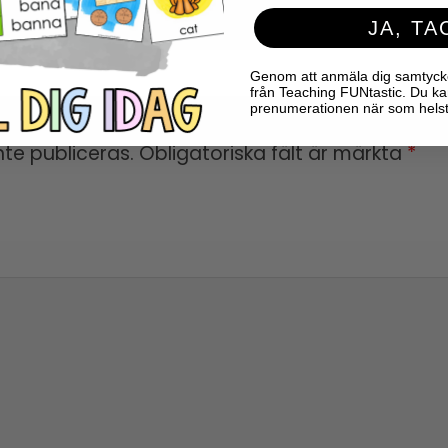
JA, TA
Genom att anmäla dig samtycker 
från Teaching FUNtastic. Du ka
prenumerationen när som helst
te publiceras.
Obligatoriska fält är märkta
*