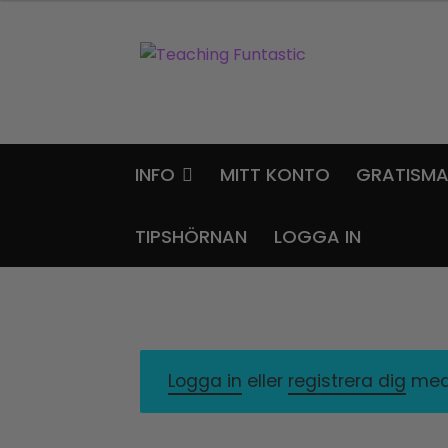
Hoppa
Gå
till
till
navigering
innehåll
INFO
MITT KONTO
GRATISMA
TIPSHÖRNAN
LOGGA IN
Logga in
eller
registrera dig
med 