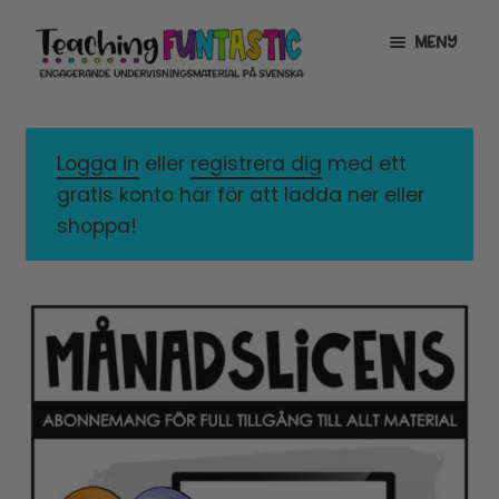
Hoppa
Gå
MENY
till
till
navigering
innehåll
INFO
EXPANDERA
UNDERMENY
Logga in
eller
registrera dig
med ett
MITT KONTO
gratis konto här för att ladda ner eller
GRATISMATERIAL
EXPANDERA
shoppa!
UNDERMENY
BUTIK
LICENSER
EXPANDERA
UNDERMENY
TYPSNITT
TIPSHÖRNAN