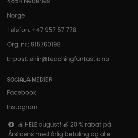
4854 Nedenes
Norge
Telefon:
+47 957 57 778
Org. nr.: 915760198
E-post:
eirin@teachingfuntastic.no
SOCIALA MEDIER
Facebook
Instagram
Pinterest
🍎 HELE august! 🍎 20 % rabat på
Årslicens med årlig betaling og alle
SnapChat