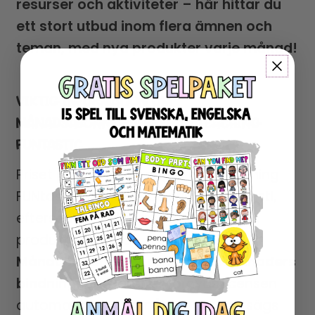
resurser och aktiviteter – här hittar du
ett stort utbud inom flera ämnen och
teman, med nya produkter varje månad!
VIKTIG INFORMATION OM
MÅNADSABONNEMANG FRÅN TEACHING
FUNTASTIC
Priset på abonnemanget hos Teaching
FUNtastic kan justeras årligen i augusti,
eftersom det tillkommer många nya
produkter varje år.
Månadsabonnemanget har 12 månaders
bindningstid
. Därefter förnyas licensen
automatiskt varje månad tills den sägs