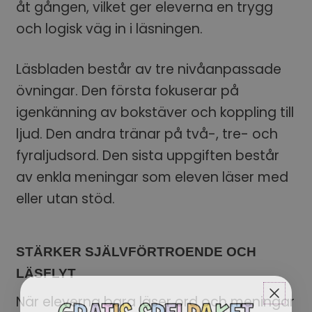
åt gången, vilket ger eleverna en trygg
och logisk väg in i läsningen.
Läsbladen består av tre nivåanpassade
övningar. Den första fokuserar på
igenkänning av bokstäver och koppling till
ljud. Den andra tränar på två-, tre- och
fyraljudsord. Den sista uppgiften består
av enkla meningar som eleven läser med
eller utan stöd.
STÄRKER SJÄLVFÖRTROENDE OCH
LÄSFLYT
När eleverna bara läser ord och meningar