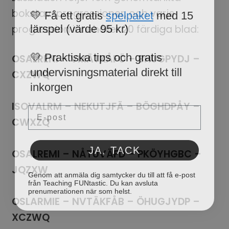
💛 Få ett gratis
spelpaket
med 15
bokstavsprogressioner, och varje
lärspel (värde 95 kr)
progression innehåller 20 färdiga blad:
💛 Praktiska tips och gratis
OSALRENI – VMÄTKÅFÖ – BHUGPYDJ –
undervisningsmaterial direkt till
CXZWQ
inkorgen
Email
ISOVALRM – NEKUTJFÄ – BÖGHDPÅY –
CWXZQ
JA, TACK
OSALREMI – NÅTUVÄFD – PKÖYHGBC –
Genom att anmäla dig samtycker du till att få e-post
JQZXW
från Teaching FUNtastic. Du kan avsluta
prenumerationen när som helst.
OSLARMIE – NVTÄKFÅB – ÖHUGJYDP –
XCZWQ