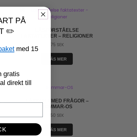
ART PÅ
I
T ✏️
LÄSFÖRSTÅELSE
FAKTATEXTER – RELIGIONER
75
SEK
paket
med 15
LÄS MER
 gratis
 direkt till
 –
LÄSKORT MED FRÅGOR –
SOMMAR-OS
50
SEK
CK
LÄS MER