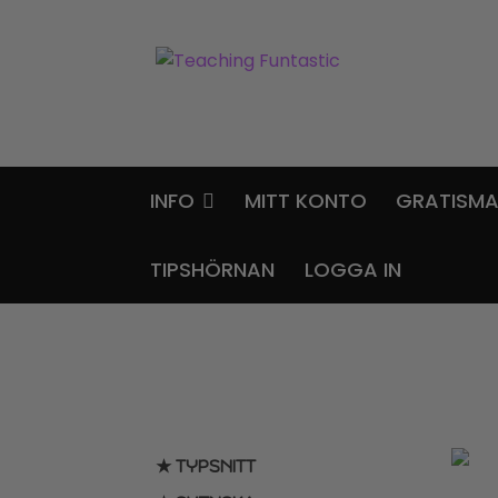
Hoppa
Gå
till
till
navigering
innehåll
INFO
MITT KONTO
GRATISMA
TIPSHÖRNAN
LOGGA IN
★ TYPSNITT