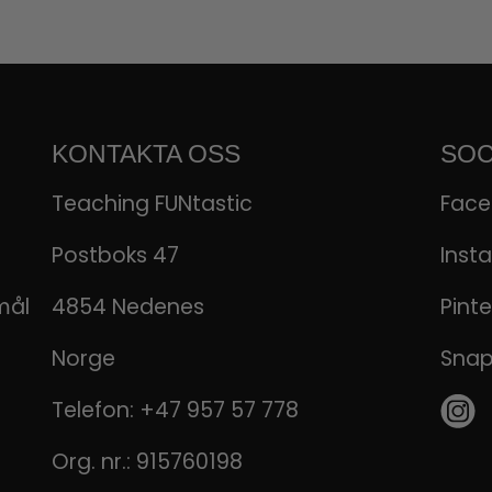
KONTAKTA OSS
SOC
Teaching FUNtastic
Fac
Postboks 47
Inst
mål
4854 Nedenes
Pinte
Norge
Sna
Telefon:
+47 957 57 778
Org. nr.: 915760198