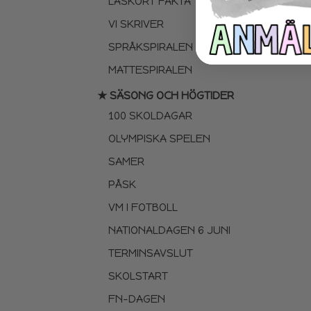
LÄSKORT FAKTA
VI SKRIVER
SPRÅKSPIRALEN
MATTESPIRALEN
★ SÄSONG OCH HÖGTIDER
100 SKOLDAGAR
OLYMPISKA SPELEN
SAMER
PÅSK
VM I FOTBOLL
NATIONALDAGEN 6 JUNI
TERMINSAVSLUT
SKOLSTART
FN-DAGEN