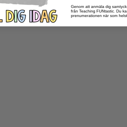
Genom att anmäla dig samtycker 
från Teaching FUNtastic. Du ka
prenumerationen när som helst