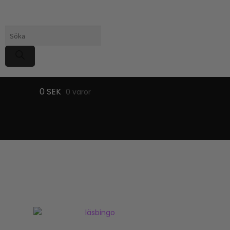
Produktsökning
0
SEK
0 varor