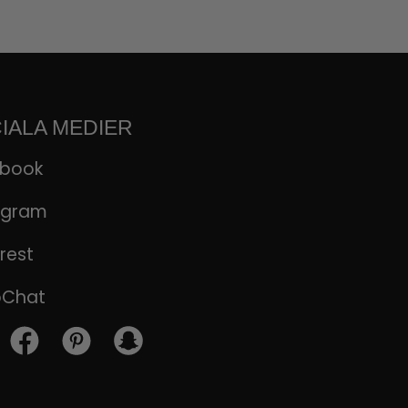
IALA MEDIER
ebook
agram
rest
pChat