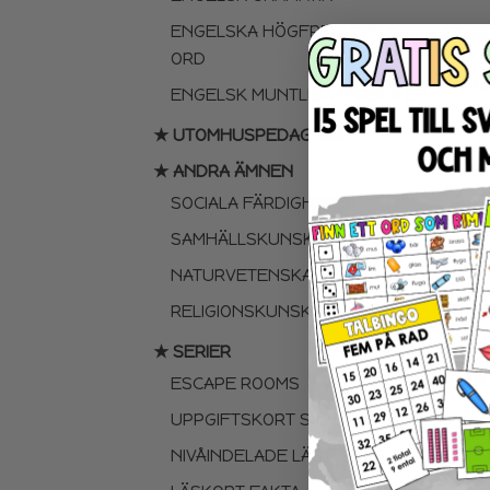
ENGELSKA HÖGFREKVENTA
ORD
PL
ENGELSK MUNTLIGA FÄRDIGHET
★ UTOMHUSPEDAGOGIK
★ ANDRA ÄMNEN
SOCIALA FÄRDIGHETER
SAMHÄLLSKUNSKAP
NATURVETENSKAP
RELIGIONSKUNSKAP
★ SERIER
FA
ESCAPE ROOMS
UPPGIFTSKORT SVENSKA
NIVÅINDELADE LÄSTEXTER