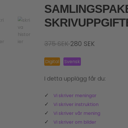
SAMLINGSPAKE
SKRIVUPPGIFT
Det
Det
375
SEK
280
SEK
ursprungliga
nuvarand
Digital
Svensk
priset
priset
var:
är:
I detta upplägg får du:
375 SEK.
280 SEK.
Vi skriver meningar
Vi skriver instruktion
Vi skriver vår mening
Vi skriver om bilder