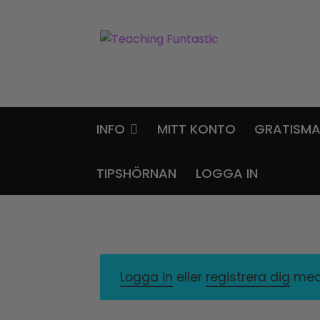
Hoppa
Gå
till
till
navigering
innehåll
INFO
MITT KONTO
GRATISMA
TIPSHÖRNAN
LOGGA IN
Logga in
eller
registrera dig
med 