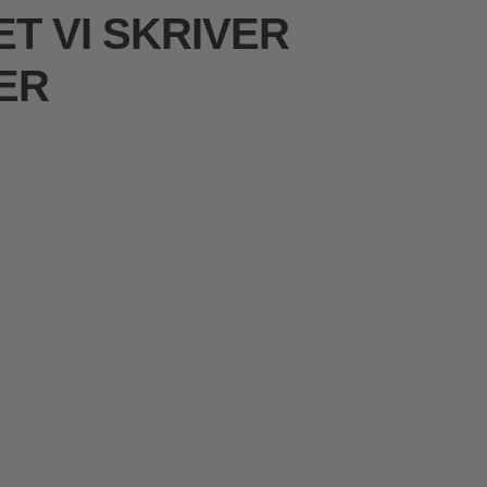
T VI SKRIVER
ER
e