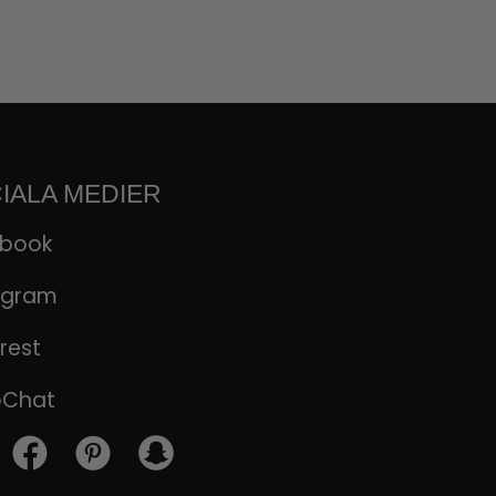
IALA MEDIER
ebook
agram
rest
pChat