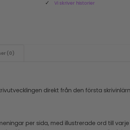
Vi skriver historier
er (0)
skrivutvecklingen direkt från den första skrivinlä
meningar per sida, med illustrerade ord till va