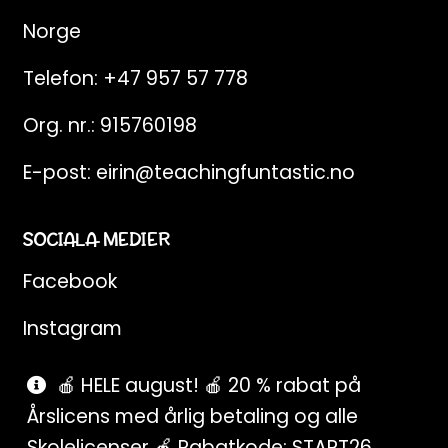
Norge
Telefon:
+47 957 57 778
Org. nr.: 915760198
E-post:
eirin@teachingfuntastic.no
SOCIALA MEDIER
Facebook
Instagram
Pinterest
🍎 HELE august! 🍎 20 % rabat på
Årslicens med årlig betaling og alle
SnapChat
Skolelicenser 🍎 Rabatkode: START26