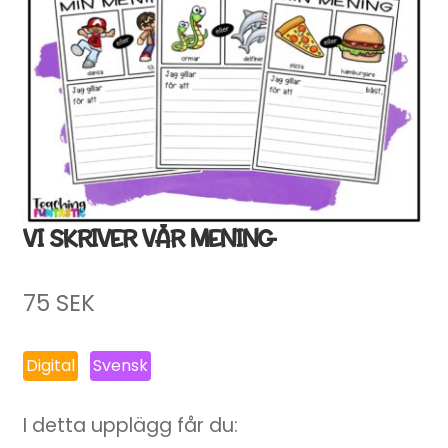
VI SKRIVER VÅR MENING
75
SEK
Digital
Svensk
I detta upplägg får du: