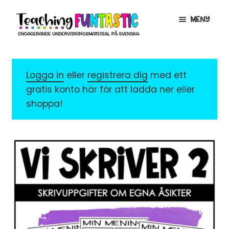
Hoppa
Gå
MENY
till
till
navigering
innehåll
INFO
EXPANDERA
UNDERMENY
Logga in
eller
registrera dig
med ett
MITT KONTO
gratis konto här för att ladda ner eller
GRATISMATERIAL
EXPANDERA
shoppa!
UNDERMENY
BUTIK
LICENSER
EXPANDERA
UNDERMENY
TYPSNITT
TIPSHÖRNAN