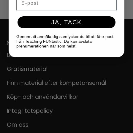
JA, TACK
Genom att anmäla dig samtycker du till att få e-post
NAVIGERING
från Teaching FUNtastic. Du kan avsluta
prenumerationen när som helst.
Butikk
Gratismaterial
Finn material efter kompetansemål
Köp- och användarvillkor
Integritetspolicy
Om oss