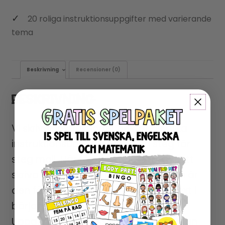
20 roliga instruktionsuppgifter med varierande
tema
Beskrivning
Recensioner (0)
BESKRIVNING
Vi skriver instruktioner består av olika
instruktionsuppgifter med en steg för
steg mall. Här får eleverna övning i att
skriva information i rätt ordning, och är
den första början till att dela upp text i
början, mitten och avslutning.
Uppgifterna anpassas genom att man