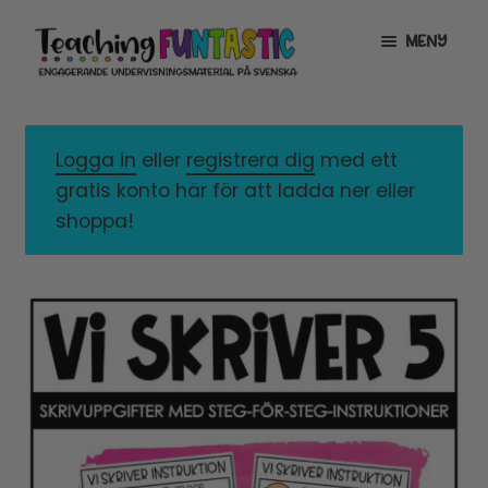
Hoppa
Gå
MENY
till
till
navigering
innehåll
INFO
EXPANDERA
UNDERMENY
Logga in
eller
registrera dig
med ett
MITT KONTO
gratis konto här för att ladda ner eller
GRATISMATERIAL
EXPANDERA
shoppa!
UNDERMENY
BUTIK
LICENSER
EXPANDERA
UNDERMENY
TYPSNITT
TIPSHÖRNAN