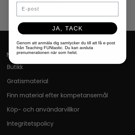
Vi skriver historier
Email
JA, TACK
Genom att anmäla dig samtycker du till att få e-post
från Teaching FUNtastic. Du kan avsluta
prenumerationen när som helst.
NAVIGERING
Butikk
Gratismaterial
Finn material efter kompetansemål
Köp- och användarvillkor
Integritetspolicy