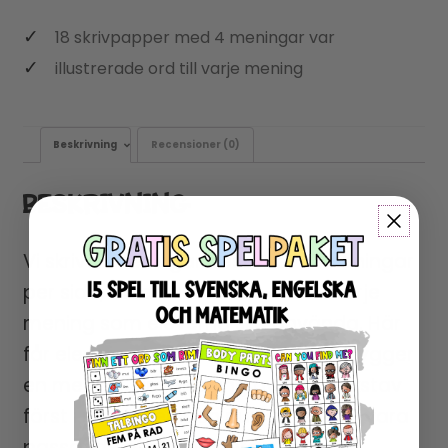
18 skrivpapper med 4 meningar var
illustrerade ord till varje mening
Beskrivning
Recensioner (0)
BESKRIVNING
Vi skriver meningar består av 4 meningar
per sida, med illustrerade ord till varje
mening som eleverna ska använda. Här
får eleverna bra övning i hur man bygger
en mening, användning av stor bokstav
först i meningen och punkt. Det kan vara
passande att kombinera dessa