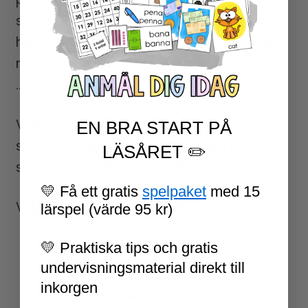
skrivaktiviteter med de första
högfrekventa orden, såväl som vanliga
meningsstarter som “Jag ser …” “Han har
…” “Det finns …”.
Vi skriver är en serie som följer
EN BRA START PÅ
skrivutvecklingen direkt från den första
LÄSÅRET ✏️
skrivinlärningen och uppåt i klasserna.
💛 Få ett gratis
spelpaket
med 15
Vi skriver serien innehåller:
lärspel (värde 95 kr)
Vi skriver meningar
💛 Praktiska tips och gratis
Vi skriver instruktion
undervisningsmaterial direkt till
Vi skriver vår mening
inkorgen
Vi skriver om bilder