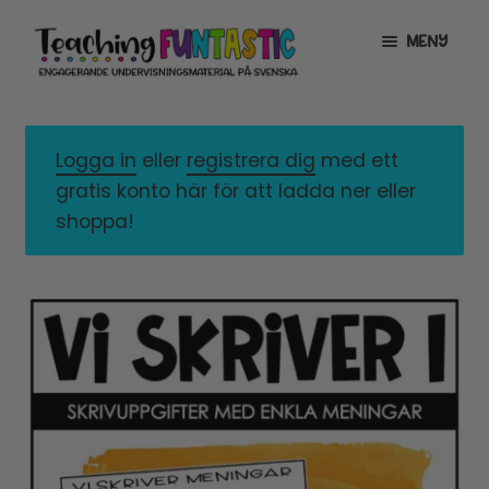
Hoppa
Gå
MENY
till
till
navigering
innehåll
INFO
EXPANDERA
UNDERMENY
Logga in
eller
registrera dig
med ett
MITT KONTO
gratis konto här för att ladda ner eller
GRATISMATERIAL
EXPANDERA
shoppa!
UNDERMENY
BUTIK
LICENSER
EXPANDERA
UNDERMENY
TYPSNITT
TIPSHÖRNAN