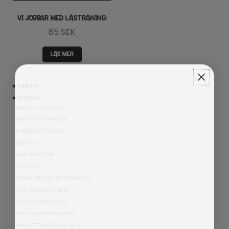
VI JOBBAR MED LÄSTRÄNING
85
SEK
LÄS MER
★ TYPSNITT
★ SVENSKA
BOKSTAVSINLÄRNING
BOKSTAVSREPETITION
NYBÖRJARTRÄNING
LÄSNING
LÄSFÖRSTÅELSE
SKRIVNING
GRAMMATIK OCH RÄTTSTAVNING
HÖGFREKVENTA ORD
SPRÅK OCH BEGREPP
KARTLÄGGNING SVENSKA
AKTIVITETSPAKET SVENSKA