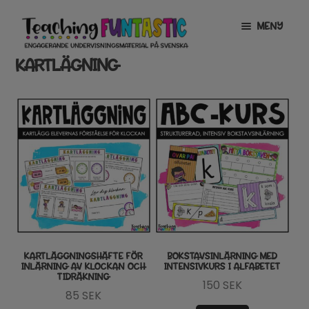
Hoppa
Gå
MENY
till
till
navigering
innehåll
KARTLÄGNING
INFO
EXPANDERA
UNDERMENY
MITT KONTO
GRATISMATERIAL
EXPANDERA
UNDERMENY
BUTIK
LICENSER
EXPANDERA
UNDERMENY
TYPSNITT
KARTLÄGGNINGSHÄFTE FÖR
BOKSTAVSINLÄRNING MED
INLÄRNING AV KLOCKAN OCH
INTENSIVKURS I ALFABETET
TIDRÄKNING
TIPSHÖRNAN
150
SEK
85
SEK