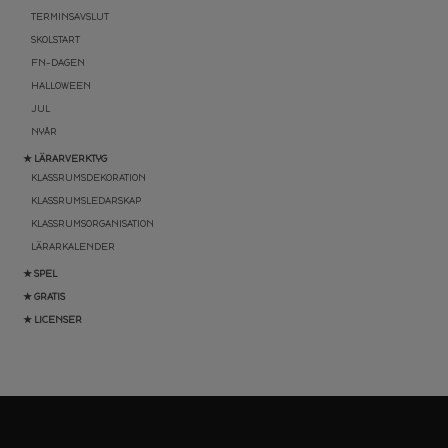
TERMINSAVSLUT
SKOLSTART
FN-DAGEN
HALLOWEEN
JUL
NYÅR
★ LÄRARVERKTYG
KLASSRUMSDEKORATION
KLASSRUMSLEDARSKAP
KLASSRUMSORGANISATION
LÄRARKALENDER
★ SPEL
★ GRATIS
★ LICENSER