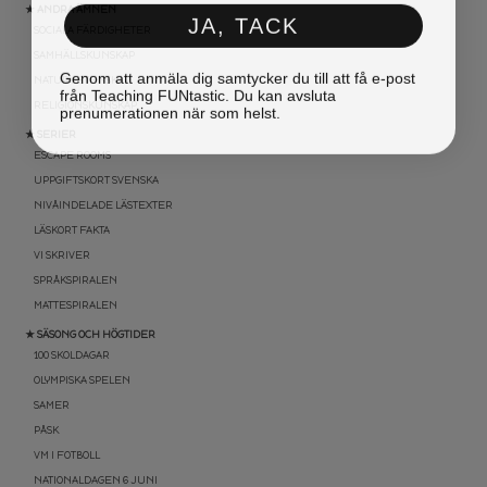
★ ANDRA ÄMNEN
JA, TACK
SOCIALA FÄRDIGHETER
SAMHÄLLSKUNSKAP
Genom att anmäla dig samtycker du till att få e-post
NATURVETENSKAP
från Teaching FUNtastic. Du kan avsluta
prenumerationen när som helst.
RELIGIONSKUNSKAP
★ SERIER
ESCAPE ROOMS
UPPGIFTSKORT SVENSKA
NIVÅINDELADE LÄSTEXTER
LÄSKORT FAKTA
VI SKRIVER
SPRÅKSPIRALEN
MATTESPIRALEN
★ SÄSONG OCH HÖGTIDER
100 SKOLDAGAR
OLYMPISKA SPELEN
SAMER
PÅSK
VM I FOTBOLL
NATIONALDAGEN 6 JUNI