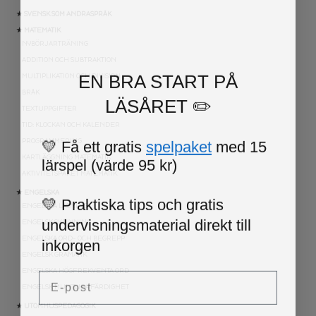
★ SVENSK SOM ANDRASPRÅK
★ MATEMATIK
NYBÖRJARTRÄNING
ADDITION OCH SUBTRAKTION
EN BRA START PÅ
MULTIPLIKATION OCH DIVISION
BRÅK
LÄSÅRET ✏️
TEXTUPPGIFTER
TID: KLOCKAN OCH KALENDER
💛 Få ett gratis
spelpaket
med 15
PROGRAMMERING
lärspel (värde 95 kr)
KARTLÄGGNING MATEMATIK
AKTIVITETSPAKET MATEMATIK
★ ENGELSKA
💛 Praktiska tips och gratis
ENGELSKA LÄSNING
undervisningsmaterial direkt till
ENGELSK SKRIVNING
inkorgen
ENGELSKA ORD- OCH BEGREPP
ENGELSK GRAMATIK
Email
ENGELSKA HÖGFREKVENTA ORD
ENGELSK MUNTLIGA FÄRDIGHET
★ UTOMHUSPEDAGOGIK