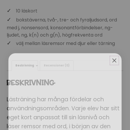
10 läskort
bokstäverna, två-, tre- och fyraljudsord, ord
med j, nonsensord, konsonantförbindelser, ng-
ljudet, ng, k(n) och g(n), högfrekventa ord
välj mellan läsremsor med djur eller tärning
Beskrivning
Recensioner (0)
BESKRIVNING
Lästräning har många fördelar och
användningsområden. Varje elev har sitt
eget kort anpassat till sin läsnivå och
läser remsor med ord, i början av den