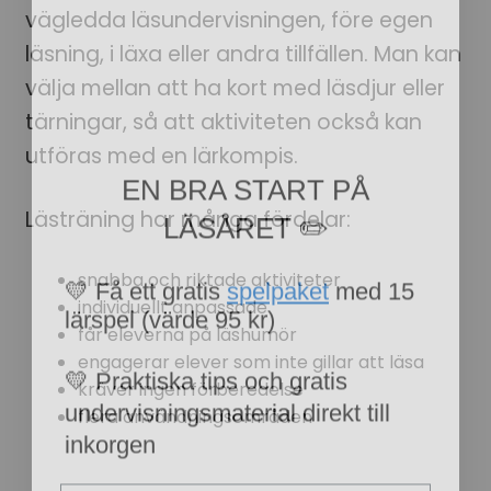
vägledda läsundervisningen, före egen
läsning, i läxa eller andra tillfällen. Man kan
välja mellan att ha kort med läsdjur eller
tärningar, så att aktiviteten också kan
utföras med en lärkompis.
EN BRA START PÅ
LÄSÅRET ✏️
Lästräning har många fördelar:
💛 Få ett gratis
spelpaket
med 15
snabba och riktade aktiviteter
lärspel (värde 95 kr)
individuellt anpassade
får eleverna på läshumör
💛 Praktiska tips och gratis
engagerar elever som inte gillar att läsa
undervisningsmaterial direkt till
kräver ingen förberedelse
inkorgen
flera användningsområden
Email