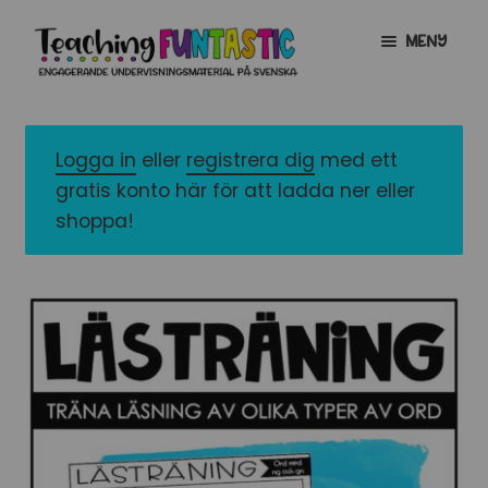
Hoppa
Gå
MENY
till
till
navigering
innehåll
INFO
EXPANDERA
UNDERMENY
Logga in
eller
registrera dig
med ett
MITT KONTO
gratis konto här för att ladda ner eller
GRATISMATERIAL
EXPANDERA
shoppa!
UNDERMENY
BUTIK
LICENSER
EXPANDERA
UNDERMENY
TYPSNITT
TIPSHÖRNAN