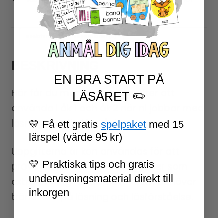
Beskrivning
Recensioner (0)
BESKRIVNING
EN BRA START PÅ
Här får du många bra uppgifter att
LÄSÅRET ✏️
använda i åk 1 och åk 2 när ni jobbar med
läsning och läsförståelse.
💛 Få ett gratis
spelpaket
med 15
lärspel (värde 95 kr)
Uppgifterna är kan användas för att
💛 Praktiska tips och gratis
pröva elevernas läsförmåga eller som
undervisningsmaterial direkt till
extra träning för de elever som behöver
inkorgen
träna mer på läsning och läsförståelse.
Email