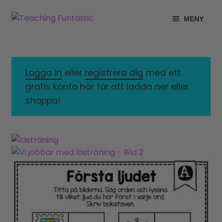
Hoppa
Gå
MENY
till
till
navigering
innehåll
INFO
EXPANDERA
UNDERMENY
MITT KONTO
Logga in
eller
registrera dig
med ett
gratis konto här för att ladda ner eller
GRATISMATERIAL
EXPANDERA
shoppa!
UNDERMENY
BUTIK
LICENSER
EXPANDERA
UNDERMENY
TYPSNITT
TIPSHÖRNAN