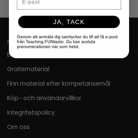
JA, TACK
Genom att anmäla dig samtycker du till att få e-post
NAVIGERING
från Teaching FUNtastic. Du kan avsluta
prenumerationen när som helst.
Butikk
Gratismaterial
Finn material efter kompetansemål
Köp- och användarvillkor
Integritetspolicy
Om oss