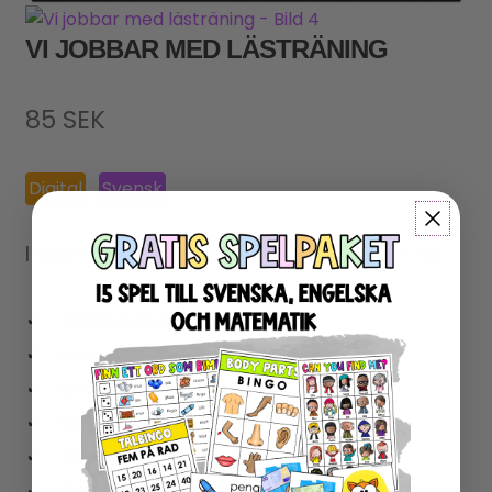
VI JOBBAR MED LÄSTRÄNING
85
SEK
Digital
Svensk
I det här upplägget får du aktiviteter för:
lyssna och skriv första ljudet
lyssna och skriv mittersta ljudet
lyssna och skriv sista ljudet
förståelse av ord (synonymer)
läsning av ord
läsförståelse av meningar och instruktioner