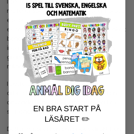
I detta upplägg kommer du att hitta
material som kan användas för att pröva
elevernas förmåga att räkna, eller som
extra träning för de elever som helt enkelt
behöver träna mer på olika förmågor
inom matematik, t.ex. talföljder, talens
grannar, räkna med pengar, tallinjer,
räkna föremål o.s.v.
I detta upplägg finns det både
arbetsblad och material som man kan
använda till praktiska uppgifter på t.ex.
EN BRA START PÅ
stationer.
LÄSÅRET ✏️
Detta material kan användas direkt från