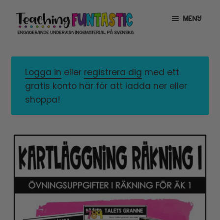
Hoppa
Gå
MENY
till
till
navigering
innehåll
INFO
EXPANDERA
UNDERMENY
Logga in
eller
registrera dig
med ett
MITT KONTO
gratis konto här för att ladda ner eller
GRATISMATERIAL
EXPANDERA
shoppa!
UNDERMENY
BUTIK
LICENSER
EXPANDERA
UNDERMENY
TYPSNITT
TIPSHÖRNAN