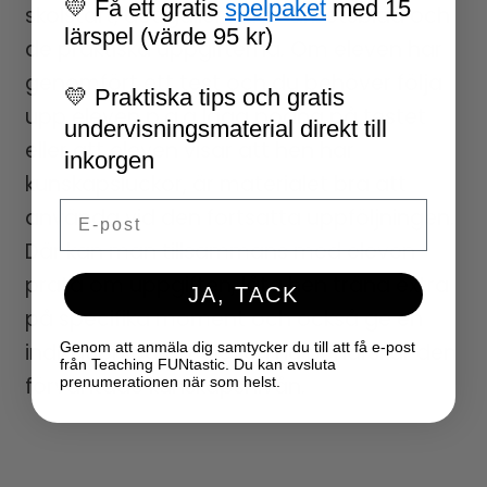
💛 Få ett gratis
spelpaket
med 15
skolstart, det gäller både arbetsblad och
lärspel (värde 95 kr)
de praktiska uppgifterna. Om eleven har
genomfört ett test och du behöver följa
💛 Praktiska tips och gratis
upp eleven p.g.a låga poäng på testet
undervisningsmaterial direkt till
eller att eleven visar att hen har
inkorgen
kunskapsluckor, är materialet bra att
Email
använda vid den fortsatta uppföljningen.
Där kan man tillsammans med eleven
prata om uppgiften, låta hen träna extra
JA, TACK
på specifika moment och också ge en
Genom att anmäla dig samtycker du till att få e-post
indikation på att eleven nu behärskar den
från Teaching FUNtastic. Du kan avsluta
förväntade kunskapsnivån.
prenumerationen när som helst.