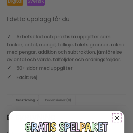
Digital
Svensk
I detta upplägg får du:
Arbetsblad och praktiska uppgifter som
täcker; antal, mängd, tallinje, talets grannar, räkna
med pengar, addition och subtraktion, jämförelse
av antal och värde, talföljder och ordningsföljder.
50+ sidor med uppgifter
Facit: Nej
Beskrivning
Recensioner (0)
BESKRIVNING