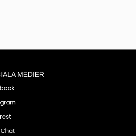
IALA MEDIER
ebook
agram
rest
pChat