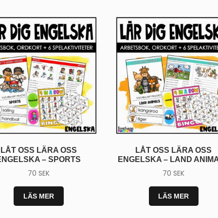
JA, TA
Genom att anmäla dig samtycker 
från Teaching FUNtastic. Du ka
prenumerationen när som helst
LÅT OSS LÄRA OSS
LÅT OSS LÄRA OSS
ENGELSKA – SPORTS
ENGELSKA – LAND ANIM
70
SEK
70
SEK
LÄS MER
LÄS MER