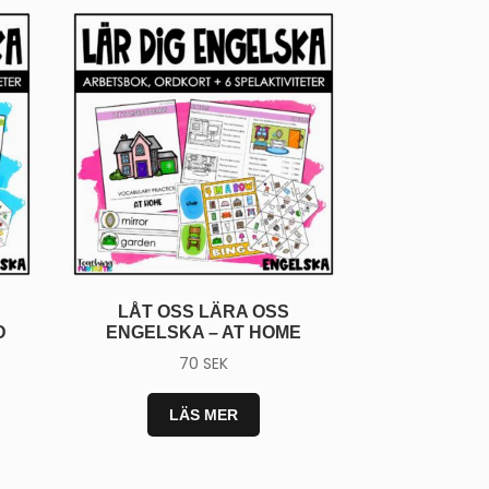
ART PÅ
T ✏️
paket
med 15
LÅT OSS LÄRA OSS
 gratis
D
ENGELSKA – AT HOME
 direkt till
70
SEK
LÄS MER