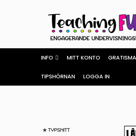
Hoppa
Gå
till
till
navigering
innehåll
INFO
MITT KONTO
GRATISMA
TIPSHÖRNAN
LOGGA IN
★ TYPSNITT