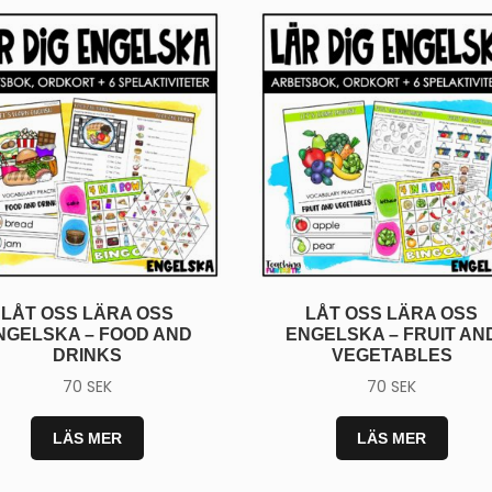
EN BRA ST
LÄSÅRE
💛 Få ett gratis
spel
lärspel (värde 95 kr)
LÅT OSS LÄRA OSS
LÅT OSS LÄRA OSS
💛 Praktiska tips och
NGELSKA – FOOD AND
ENGELSKA – FRUIT AN
undervisningsmaterial
DRINKS
VEGETABLES
inkorgen
70
SEK
70
SEK
Email
LÄS MER
LÄS MER