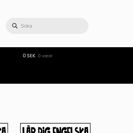
Produktsökning
0
SEK
0 varor