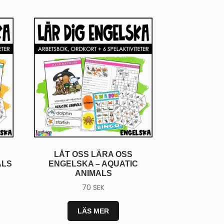
CK
du till att få e-post
n avsluta
.
LÅT OSS LÄRA OSS
ALS
ENGELSKA – AQUATIC
ANIMALS
70
SEK
LÄS MER