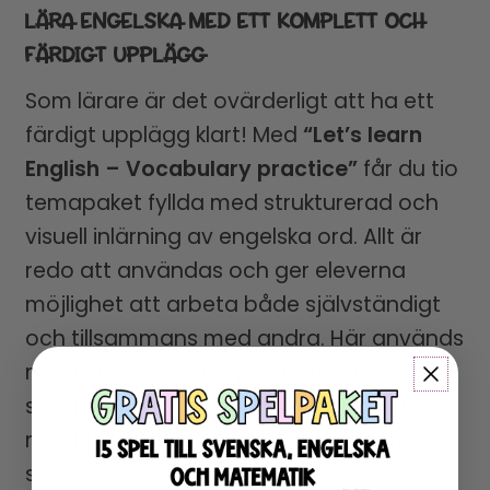
LÄRA ENGELSKA MED ETT KOMPLETT OCH
FÄRDIGT UPPLÄGG
Som lärare är det ovärderligt att ha ett
färdigt upplägg klart! Med
“Let’s learn
English – Vocabulary practice”
får du tio
temapaket fyllda med strukturerad och
visuell inlärning av engelska ord. Allt är
redo att användas och ger eleverna
möjlighet att arbeta både självständigt
och tillsammans med andra. Här används
många olika angreppssätt för att
säkerställa att orden lärs in och förstås –
muntligt, skriftligt, visuellt och genom
spel!