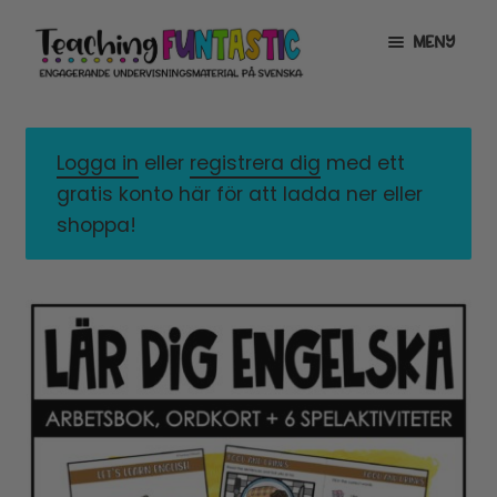
Hoppa
Gå
MENY
till
till
navigering
innehåll
INFO
EXPANDERA
UNDERMENY
Logga in
eller
registrera dig
med ett
MITT KONTO
gratis konto här för att ladda ner eller
GRATISMATERIAL
EXPANDERA
shoppa!
UNDERMENY
BUTIK
LICENSER
EXPANDERA
UNDERMENY
TYPSNITT
TIPSHÖRNAN