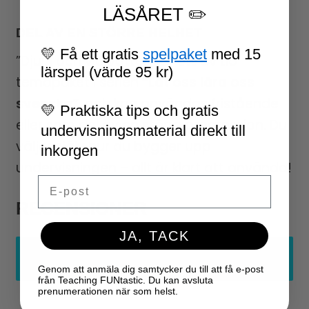
LÄSÅRET ✏️
DEL AV EN STÖRRE HELHET
💛 Få ett gratis
spelpaket
med 15
”Djur i och vid vatten” är ett av tio
lärspel (värde 95 kr)
temapaket i serien
“Låt oss lära oss
svenska”
, och kan användas fristående
💛 Praktiska tips och gratis
eller som del av en större progression. Du
undervisningsmaterial direkt till
väljer själv hur du bygger upp
inkorgen
undervisningen – allt är klart att använda!
Email
RECENSIONER
JA, TACK
Det finns inga recensioner än.
Genom att anmäla dig samtycker du till att få e-post
från Teaching FUNtastic. Du kan avsluta
prenumerationen när som helst.