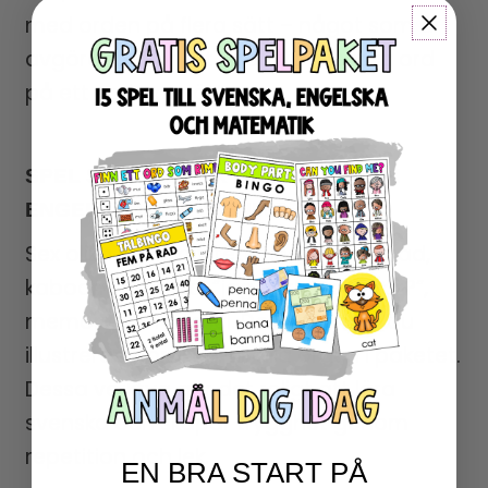
med orden på flera sätt – något som är
avgörande för att lära nya svenska ord
på ett varierat sätt.
SPEL SOM SKAPAR ENGAGEMANG I
ENGELSKUNDERVISNINGEN
Sex olika spelaktiviteter ingår: fyra i rad,
kaboom, domino, ”jag har – vem har?”,
memory och pussel. Dessutom får du
illustrerade ordkort till alla orden i paketet.
Dessa verktyg gör det roligt att lära
svenska och skapar trygghet genom
repetition och lek.
EN BRA START PÅ