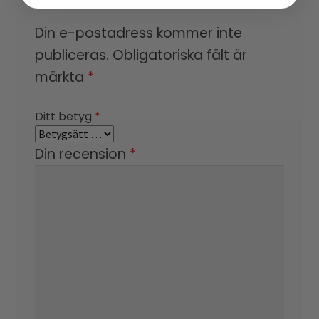
Din e-postadress kommer inte
publiceras.
Obligatoriska fält är
märkta
*
Ditt betyg
*
Din recension
*