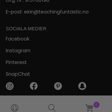
Org. nr.: 915760198
E-post:
eirin@teachingfuntastic.no
SOCIALA MEDIER
Facebook
Instagram
Pinterest
SnapChat
Produktsökning
0