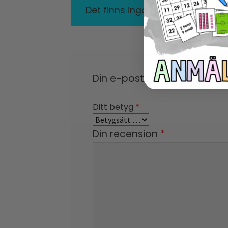
Det finns inga recensioner än.
Din e-postadress kommer in
Ditt betyg
*
Din recension
*