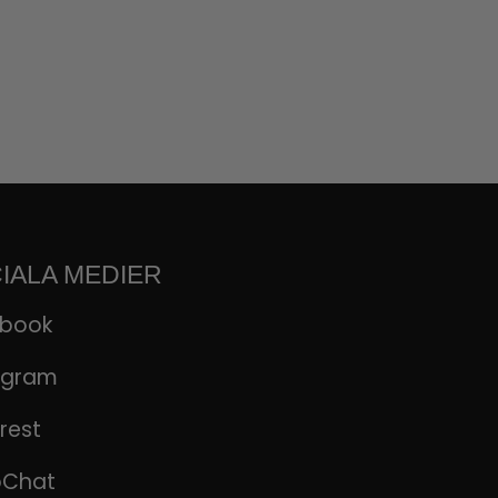
IALA MEDIER
ebook
agram
rest
pChat