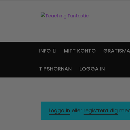
Hoppa
Gå
till
till
navigering
innehåll
INFO
MITT KONTO
GRATISMA
TIPSHÖRNAN
LOGGA IN
Logga in
eller
registrera dig
med 