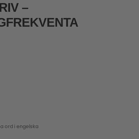
RIV –
GFREKVENTA
a ord i engelska