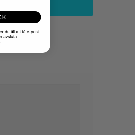
CK
du till att få e-post
n avsluta
.