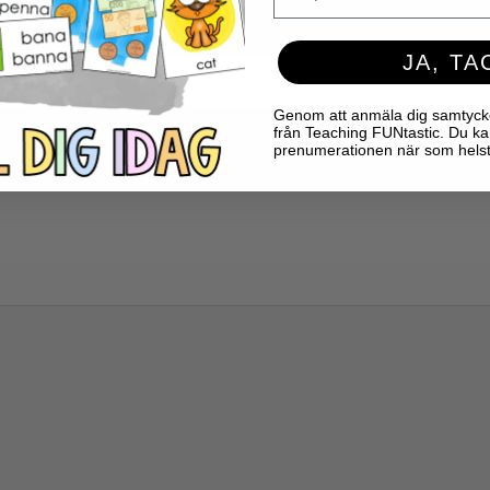
JA, TA
Genom att anmäla dig samtycker 
från Teaching FUNtastic. Du ka
prenumerationen när som helst
te publiceras.
Obligatoriska fält är märkta
*