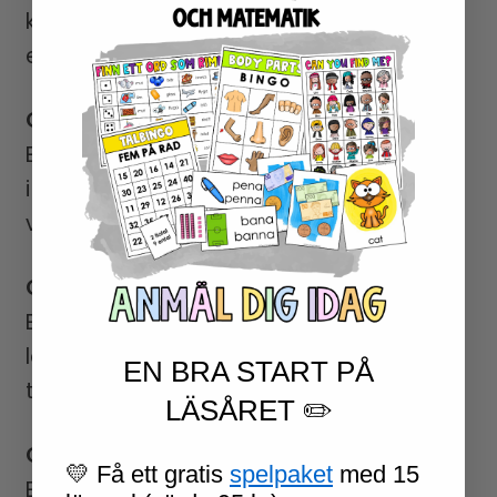
kopplade till OS, idrott, symboler och
enkel matematik:
OS-ringarna
Eleverna ritar och färglägger OS-ringarna
i rätt färger och tar reda på vilka
världsdelar varje ring representerar.
OS-facklan
Eleverna skriver fakta om OS-facklan och
lär sig om olika sätt facklan har
EN BRA START PÅ
transporterats genom historien.
LÄSÅRET ✏️
OS-spel
💛 Få ett gratis
spelpaket
med 15
Ett roligt “stege-spel” med hundrarutan