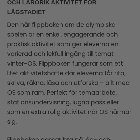
OCH LÄRORIK AKTIVITET FÖR
LÅGSTADIET
Den här flippboken om de olympiska
spelen är en enkel, engagerande och
praktisk aktivitet som ger eleverna en
varierad och lekfull ingång till temat
vinter-OS. Flippboken fungerar som ett
litet aktivitets­häfte där eleverna får rita,
skriva, räkna, läsa och utforska – allt med
OS som ram. Perfekt för temaarbete,
stationsundervisning, lugna pass eller
som en extra rolig aktivitet när OS närmar
sig.
Flippboken passar bra på låg- och