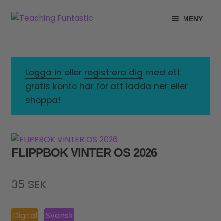
Hoppa
Gå
MENY
till
till
navigering
innehåll
INFO
EXPANDERA
UNDERMENY
MITT KONTO
Logga in
eller
registrera dig
med ett
gratis konto här för att ladda ner eller
GRATISMATERIAL
EXPANDERA
shoppa!
UNDERMENY
BUTIK
LICENSER
EXPANDERA
FLIPPBOK VINTER OS 2026
UNDERMENY
TYPSNITT
35
SEK
TIPSHÖRNAN
Digital
Svensk