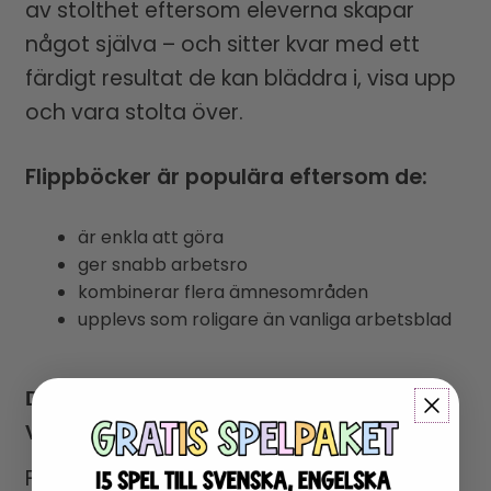
av stolthet eftersom eleverna skapar
något själva – och sitter kvar med ett
färdigt resultat de kan bläddra i, visa upp
och vara stolta över.
Flippböcker är populära eftersom de:
är enkla att göra
ger snabb arbetsro
kombinerar flera ämnesområden
upplevs som roligare än vanliga arbetsblad
DETTA INNEHÅLLER FLIPPBOKEN OM
VINTER-OS
Flippboken består av varierade uppgifter