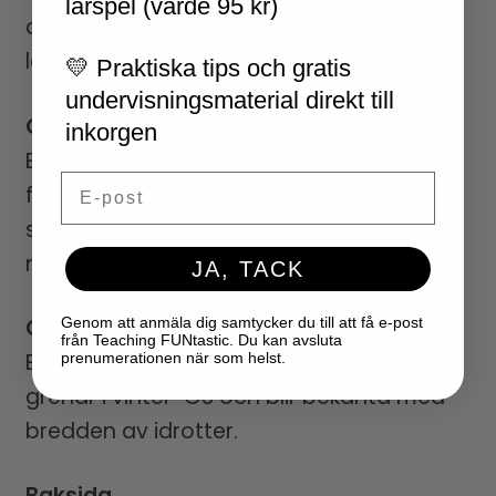
lärspel (värde 95 kr)
där eleverna tränar taluppfattning på ett
lekfullt sätt.
💛 Praktiska tips och gratis
undervisningsmaterial direkt till
OS-kul
inkorgen
Eleverna gör ett diagram och svarar på
Email
frågor om vilka OS-grenar som går på
snö och is, och löser en enkel mattegåta
med vinter-OS-tema.
JA, TACK
Genom att anmäla dig samtycker du till att få e-post
OS-grenar
från Teaching FUNtastic. Du kan avsluta
Eleverna namnger och färglägger olika
prenumerationen när som helst.
grenar i vinter-OS och blir bekanta med
bredden av idrotter.
Baksida