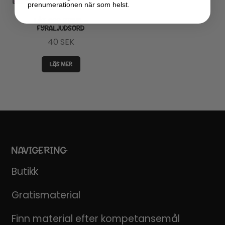
prenumerationen när som helst.
LÅT OSS STAVA –
FYRALJUDSORD
40
SEK
LÄS MER
NAVIGERING
Butikk
Gratismaterial
Finn material efter kompetansemål