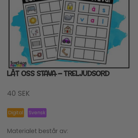
LÅT OSS STAVA – TRELJUDSORD
40
SEK
Digital
Svensk
Materialet består av: