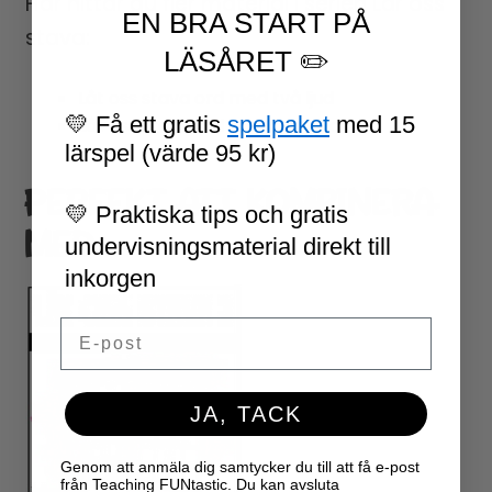
Här hittar du fler material i serien Lår oss
EN BRA START PÅ
stava:
LÄSÅRET ✏️
Låt oss stava ord med två ljud
💛 Få ett gratis
spelpaket
med 15
Låt oss stava ord med fyra ljud
lärspel (värde 95 kr)
PERFEKT ATT KOMBINERA
💛 Praktiska tips och gratis
MED..
undervisningsmaterial direkt till
inkorgen
Email
JA, TACK
Genom att anmäla dig samtycker du till att få e-post
från Teaching FUNtastic. Du kan avsluta