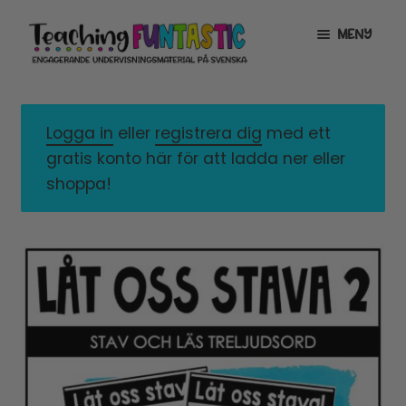
Hoppa
Gå
MENY
till
till
navigering
innehåll
INFO
EXPANDERA
UNDERMENY
Logga in
eller
registrera dig
med ett
MITT KONTO
gratis konto här för att ladda ner eller
GRATISMATERIAL
EXPANDERA
shoppa!
UNDERMENY
BUTIK
LICENSER
EXPANDERA
UNDERMENY
TYPSNITT
TIPSHÖRNAN