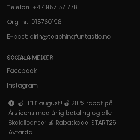
Telefon:
+47 957 57 778
Org. nr.: 915760198
E-post:
eirin@teachingfuntastic.no
SOCIALA MEDIER
Facebook
Instagram
Pinterest
🍎 HELE august! 🍎 20 % rabat på
Årslicens med årlig betaling og alle
SnapChat
Skolelicenser 🍎 Rabatkode: START26
Avfärda