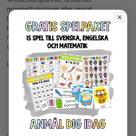
magnetbokstäver eller annat
bokstavsmaterial. Variera gärna för att
hålla intresset uppe om du använder det
med elever som behöver träna den här
aktiviteten flera gånger.
Här får eleverna träna på:
lyssna på ljud i trestaviga ord
skilja mellan vokaler och konsonanter
stava små ord på egen hand
läsa rätt ord