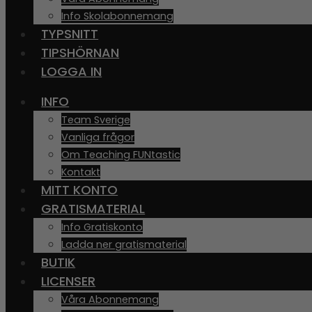
Info Skolabonnemang
TYPSNITT
TIPSHÖRNAN
LOGGA IN
INFO
Team Sverige
Vanliga frågor
Om Teaching FUNtastic
Kontakt
MITT KONTO
GRATISMATERIAL
Info Gratiskonto
Ladda ner gratismaterial
BUTIK
LICENSER
Våra Abonnemang