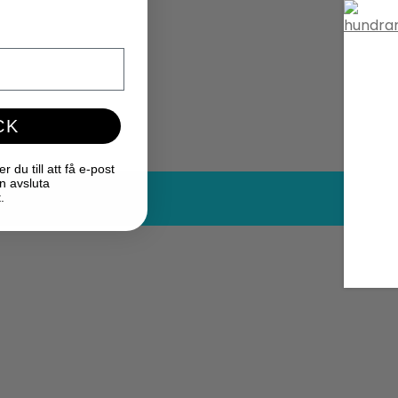
CK
du till att få e-post
n avsluta
.