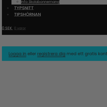
Info Skolabonnemang
TYPSNITT
TIPSHÖRNAN
0
SEK
0 varor
Logga in
eller
registrera dig
med ett gratis kont