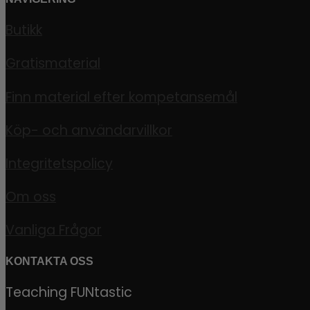
Butikk
Gratismaterial
Finn material efter kompetansemål
Köp- och användarvillkor
Integritetspolicy
Om oss
Vanliga Frågor
KONTAKTA OSS
Teaching FUNtastic