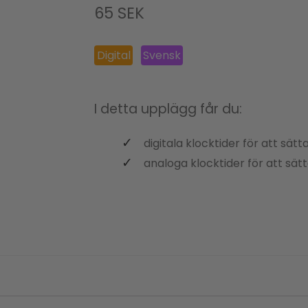
65
SEK
Digital
Svensk
I detta upplägg får du:
digitala klocktider för att sä
analoga klocktider för att sä