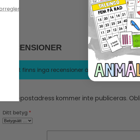
RECENSIONER
Det finns inga recensioner än.
Din e-postadress kommer inte publiceras.
Obl
Ditt betyg
*