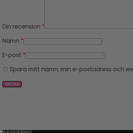
Din recension
*
Namn
*
E-post
*
Spara mitt namn, min e-postadress och web
NAVIGERING