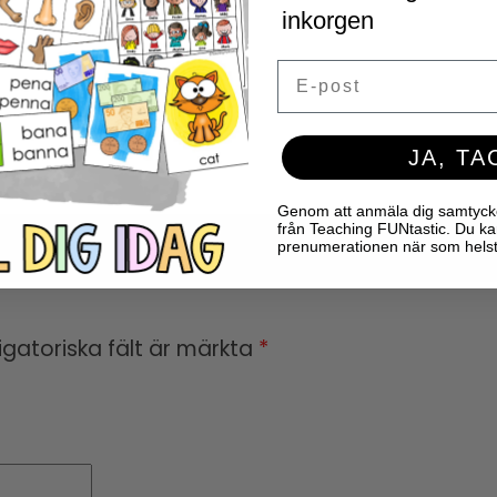
inkorgen
Email
JA, TA
Genom att anmäla dig samtycker 
från Teaching FUNtastic. Du ka
prenumerationen när som helst
igatoriska fält är märkta
*