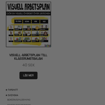
VISUELL ARBETSPLAN TILL
KLASSRUMSTAVLAN
40
SEK
LÄS MER
★ TYPSNITT
★ SVENSKA
BOKSTAVSINLÄRNING