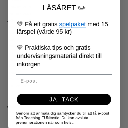
VI SKRIVER
LÄSÅRET ✏️
SPRÅKSPIRALEN
MATTESPIRALEN
★ SÄSONG OCH HÖGTIDER
💛 Få ett gratis
spelpaket
med 15
100 SKOLDAGAR
lärspel (värde 95 kr)
OLYMPISKA SPELEN
SAMER
💛 Praktiska tips och gratis
PÅSK
VM I FOTBOLL
undervisningsmaterial direkt till
NATIONALDAGEN 6 JUNI
inkorgen
TERMINSAVSLUT
SKOLSTART
Email
FN-DAGEN
HALLOWEEN
JUL
JA, TACK
NYÅR
★ LÄRARVERKTYG
KLASSRUMSDEKORATION
Genom att anmäla dig samtycker du till att få e-post
från Teaching FUNtastic. Du kan avsluta
KLASSRUMSLEDARSKAP
prenumerationen när som helst.
KLASSRUMSORGANISATION