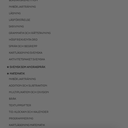
BOKSTAVSREPETITION
NYBÖRJARTRÄNING
LÄSNING
LÄSFÖRSTÅELSE
SKRIVNING
GRAMMATIK OCH RÄTTSTAVNING
HÖGFREKVENTA ORD
SPRÅK OCH BEGREPP
KARTLÄGGNING SVENSKA
AKTIVITETSPAKET SVENSKA
★ SVENSK SOM ANDRASPRÅK
★ MATEMATIK
NYBÖRJARTRÄNING
ADDITION OCH SUBTRAKTION
MULTIPLIKATION OCH DIVISION
BRÅK
TEXTUPPGIFTER
TID: KLOCKAN OCH KALENDER
PROGRAMMERING
KARTLÄGGNING MATEMATIK