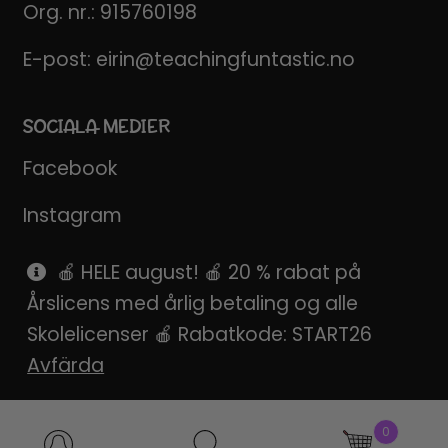
Org. nr.: 915760198
E-post:
eirin@teachingfuntastic.no
SOCIALA MEDIER
Facebook
Instagram
Pinterest
🍎 HELE august! 🍎 20 % rabat på
Årslicens med årlig betaling og alle
SnapChat
Skolelicenser 🍎 Rabatkode: START26
Avfärda
Produktsökning
0