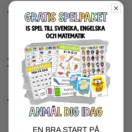
AKTIVITETSPAKET MATEMATIK
★ ENGELSKA
ENGELSKA LÄSNING
ENGELSK SKRIVNING
ENGELSKA ORD- OCH BEGREPP
ENGELSK GRAMATIK
ENGELSKA HÖGFREKVENTA ORD
ENGELSK MUNTLIGA FÄRDIGHET
★ UTOMHUSPEDAGOGIK
★ ANDRA ÄMNEN
SOCIALA FÄRDIGHETER
SAMHÄLLSKUNSKAP
NATURVETENSKAP
RELIGIONSKUNSKAP
★ SERIER
ESCAPE ROOMS
UPPGIFTSKORT SVENSKA
NIVÅINDELADE LÄSTEXTER
LÄSKORT FAKTA
EN BRA START PÅ