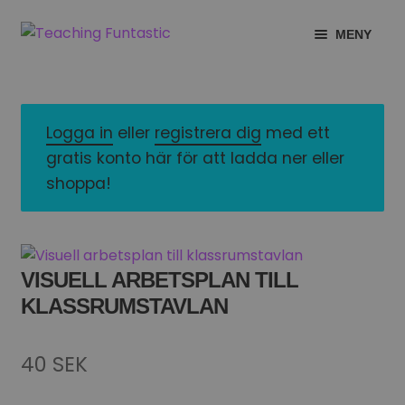
Hoppa
Gå
MENY
till
till
navigering
innehåll
INFO
EXPANDERA
UNDERMENY
MITT KONTO
Logga in
eller
registrera dig
med ett
gratis konto här för att ladda ner eller
GRATISMATERIAL
EXPANDERA
shoppa!
UNDERMENY
BUTIK
LICENSER
EXPANDERA
VISUELL ARBETSPLAN TILL
UNDERMENY
KLASSRUMSTAVLAN
TYPSNITT
TIPSHÖRNAN
40
SEK