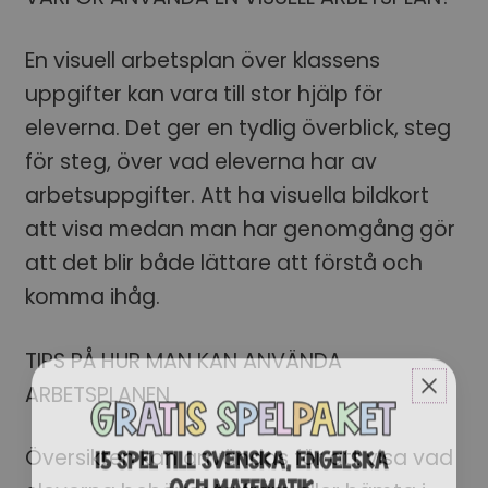
En visuell arbetsplan över klassens
uppgifter kan vara till stor hjälp för
eleverna. Det ger en tydlig överblick, steg
för steg, över vad eleverna har av
arbetsuppgifter. Att ha visuella bildkort
att visa medan man har genomgång gör
att det blir både lättare att förstå och
komma ihåg.
TIPS PÅ HUR MAN KAN ANVÄNDA
ARBETSPLANEN
Översikten kan användas för att visa vad