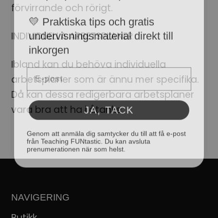
förvirrande och rörigt.
💛 Praktiska tips och gratis
undervisningsmaterial direkt till
INDIVIDUELLA ARBETSPLANER
inkorgen
Email
Ibland kan du behöva individuella
arbetsplaner som är ännu mer specifika.
Då kan dessa redigerbara arbetsplaner
JA, TACK
vara bra att ha i åtanke.
Genom att anmäla dig samtycker du till att få e-post
från Teaching FUNtastic. Du kan avsluta
prenumerationen när som helst.
NAVIGERING
Butikk