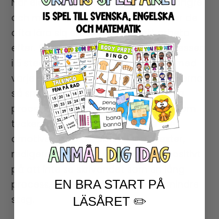
När eleverna ska lära sig att skriva längre
och mer innehållsrika texter, behöver de
ofta lära sig en bra struktur att arbeta
efter. Genom att dela upp skrivprocessen
i 5 steg, och modellera och arbeta med
varje steg under en tid, kommer eleverna
så småningom att kunna följa denna
process i sitt eget skrivande. Elever som
tycker att det är ansträngande eller
omotiverande att skriva långa texter,
redigera och skriva om, reagerar positivt
på att inte se skrivandet som en lång
EN BRA START PÅ
process, utan snarare uppdelat i mindre
steg.
LÄSÅRET ✏️