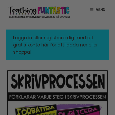
Hoppa
Gå
MENY
till
till
navigering
innehåll
INFO
EXPANDERA
UNDERMENY
Logga in
eller
registrera dig
med ett
MITT KONTO
gratis konto här för att ladda ner eller
GRATISMATERIAL
EXPANDERA
shoppa!
UNDERMENY
BUTIK
LICENSER
EXPANDERA
UNDERMENY
TYPSNITT
TIPSHÖRNAN