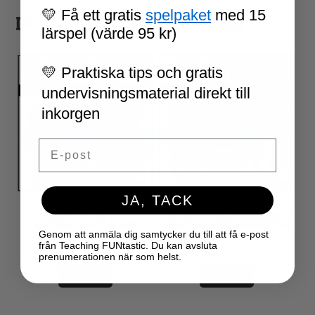
💛 Få ett gratis
spelpaket
med 15
DU KANSKE OCKSÅ GILLAR …
lärspel (värde 95 kr)
💛 Praktiska tips och gratis
undervisningsmaterial direkt till
inkorgen
Email
JA, TACK
ESCAPE ROOM TILL
LÄR DIG OM NATIONALDAGEN 6
NATIONALDAGEN 6 JUNI
JUNI OCH MIDSOMMARAFTON
Genom att anmäla dig samtycker du till att få e-post
75
SEK
75
SEK
från Teaching FUNtastic. Du kan avsluta
prenumerationen när som helst.
LÄS MER
LÄS MER