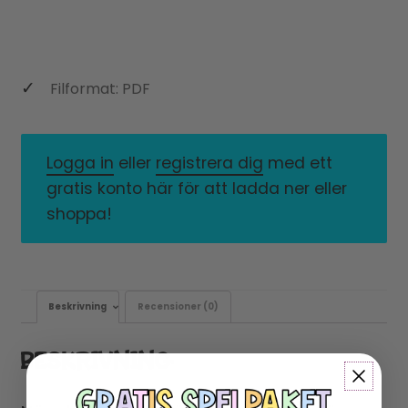
Filformat: PDF
Logga in
eller
registrera dig
med ett
gratis konto här för att ladda ner eller
shoppa!
Beskrivning
Recensioner (0)
BESKRIVNING