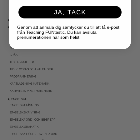
KARTLÄGGNING SVENSKA
JA, TACK
AKTIVITETSPAKET SVENSKA
★ SVENSK SOM ANDRASPRÅK
Genom att anmäla dig samtycker du till att få e-post
★ MATEMATIK
från Teaching FUNtastic. Du kan avsluta
NYBÖRJARTRÄNING
prenumerationen när som helst.
ADDITION OCH SUBTRAKTION
MULTIPLIKATION OCH DIVISION
BRÅK
TEXTUPPGIFTER
TID: KLOCKAN OCH KALENDER
PROGRAMMERING
KARTLÄGGNING MATEMATIK
AKTIVITETSPAKET MATEMATIK
★ ENGELSKA
ENGELSKA LÄSNING
ENGELSK SKRIVNING
ENGELSKA ORD- OCH BEGREPP
ENGELSK GRAMATIK
ENGELSKA HÖGFREKVENTA ORD