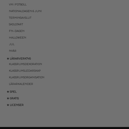
VM I FOTBOLL
NATIONALDAGEN 6 JUNI
TERMINSAVSLUT
SKOLSTART
FN-DAGEN
HALLOWEEN
JUL
NYÅR
★ LÄRARVERKTYG
KLASSRUMSDEKORATION
KLASSRUMSLEDARSKAP
KLASSRUMSORGANISATION
LÄRARKALENDER
★ SPEL
★ GRATIS
★ LICENSER