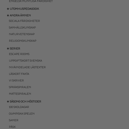
ENGELSK MUNTLIGA FÄRDIGHET
★ UTOMHUSPEDAGOGIK
★ ANDRA ÄMNEN
SOCIALA FÄRDIGHETER
SAMHÄLLSKUNSKAP
NATURVETENSKAP
RELIGIONSKUNSKAP
★ SERIER
ESCAPE ROOMS
UPPGIFTSKORT SVENSKA
NIVÅINDELADE LÄSTEXTER
LÄSKORT FAKTA
VI SKRIVER
SPRÅKSPIRALEN
MATTESPIRALEN
★ SÄSONG OCH HÖGTIDER
100 SKOLDAGAR
OLYMPISKA SPELEN
SAMER
PÅSK