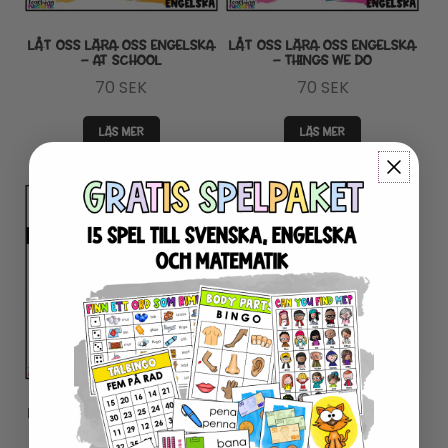
LÅT OSS LÄRA OSS ENGELSKA
LÅT OSS LÄRA OSS ENGELSKA
– AT SCHOOL
– THINGS WE DO
70
SEK
70
SEK
LÄS MER
LÄS MER
LÅT OSS LÄRA OSS ENGELSKA
LÅT OSS LÄRA OSS ENGELSKA
– FOOD AND DRINKS
– FRUIT AND VEGETABLES