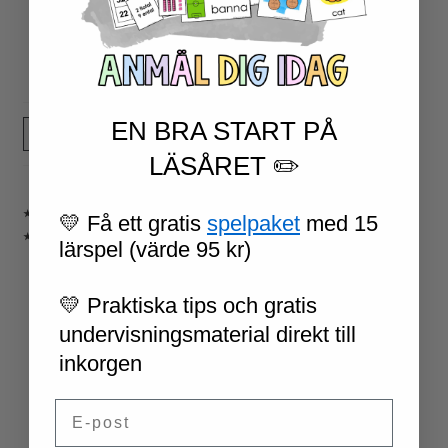
70
SEK
70
SEK
LÄS MER
LÄS MER
EN BRA START PÅ
1
2
LÄSÅRET ✏️
★ TYPSNITT
💛 Få ett gratis
spelpaket
med 15
★ SVENSKA
lärspel (värde 95 kr)
BOKSTAVSINLÄRNING
BOKSTAVSREPETITION
💛 Praktiska tips och gratis
NYBÖRJARTRÄNING
LÄSNING
undervisningsmaterial direkt till
LÄSFÖRSTÅELSE
inkorgen
SKRIVNING
GRAMMATIK OCH RÄTTSTAVNING
Email
HÖGFREKVENTA ORD
SPRÅK OCH BEGREPP