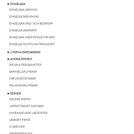
★ ENGELSKA
ENGELSKA LÄSNING
ENGELSK SKRIVNING
ENGELSKA ORD- OCH BEGREPP
ENGELSK GRAMATIK
ENGELSKA HÖGFREKVENTA ORD
ENGELSK MUNTLIGA FÄRDIGHET
★ UTOMHUSPEDAGOGIK
★ ANDRA ÄMNEN
SOCIALA FÄRDIGHETER
SAMHÄLLSKUNSKAP
NATURVETENSKAP
RELIGIONSKUNSKAP
★ SERIER
ESCAPE ROOMS
UPPGIFTSKORT SVENSKA
NIVÅINDELADE LÄSTEXTER
LÄSKORT FAKTA
VI SKRIVER
SPRÅKSPIRALEN