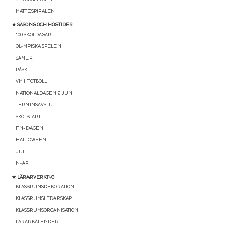
MATTESPIRALEN
★ SÄSONG OCH HÖGTIDER
100 SKOLDAGAR
OLYMPISKA SPELEN
SAMER
PÅSK
VM I FOTBOLL
NATIONALDAGEN 6 JUNI
TERMINSAVSLUT
SKOLSTART
FN-DAGEN
HALLOWEEN
JUL
NYÅR
★ LÄRARVERKTYG
KLASSRUMSDEKORATION
KLASSRUMSLEDARSKAP
KLASSRUMSORGANISATION
LÄRARKALENDER