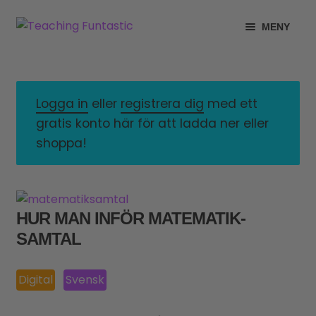
Hoppa
Gå
MENY
till
till
navigering
innehåll
INFO
EXPANDERA
UNDERMENY
MITT KONTO
Logga in
eller
registrera dig
med ett
gratis konto här för att ladda ner eller
GRATISMATERIAL
EXPANDERA
shoppa!
UNDERMENY
BUTIK
LICENSER
EXPANDERA
HUR MAN INFÖR MATEMATIK­
UNDERMENY
SAMTAL
TYPSNITT
TIPSHÖRNAN
Digital
Svensk