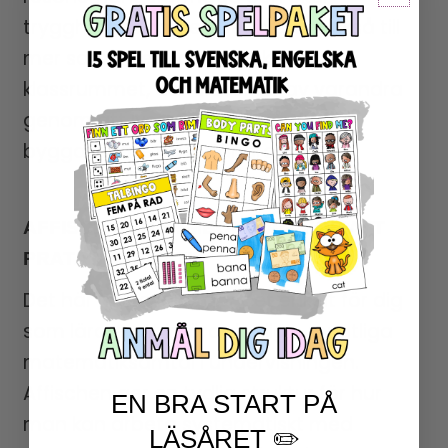
tryggheten i ämnet. Det bidrar också till
mer samarbete och reflektion i
klassrummet, där elever lär av varandra
genom att lyssna, ställa frågor och
bygga vidare på varandras idéer.
AFFISCH OCH SYMBOLKORT FÖR ATT
PRATA MATEMATIK
Det här materialet gör det enkelt för dig
som lärare att införa dagliga, muntliga
matematiksamtal i undervisningen.
Affischen ger en tydlig struktur för hur
EN BRA START PÅ
man kan arbeta systematiskt med
LÄSÅRET ✏️