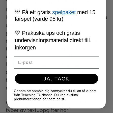
“matteprat”, och symbolkort, korten
hjälper eleverna att uttrycka sig med
💛 Få ett gratis
spelpaket
med 15
hjälp av handtecken. Genom att använda
lärspel (värde 95 kr)
dessa verktyg får eleverna ett
gemensamt språk för att delta i
💛 Praktiska tips och gratis
undervisningsmaterial direkt till
matematiska samtal – och du som lärare
inkorgen
får ett enkelt sätt att inkludera alla i
diskussionen. Det skapar ett aktivt
Email
lärandeklimat där flera lösningar och
strategier får ta plats och där eleverna
JA, TACK
blir mer medvetna om sitt eget lärande i
matematik.
Genom att anmäla dig samtycker du till att få e-post
från Teaching FUNtastic. Du kan avsluta
prenumerationen när som helst.
Få tips på hur du kan arbeta med olika
typer av textuppgifter här!