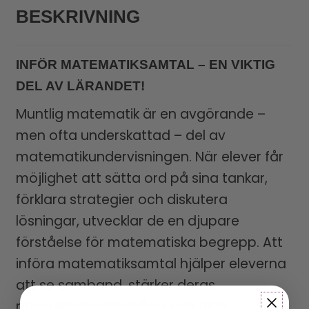
BESKRIVNING
INFÖR MATEMATIKSAMTAL – EN VIKTIG
DEL AV LÄRANDET!
Muntlig matematik är en avgörande –
men ofta underskattad – del av
matematikundervisningen. När elever får
möjlighet att sätta ord på sina tankar,
förklara strategier och diskutera
lösningar, utvecklar de en djupare
förståelse för matematiska begrepp. Att
införa matematiksamtal hjälper eleverna
att se samband, stärker deras
resonemangsförmåga och ökar