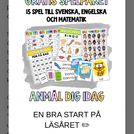
problem, men kämpar med den andra
och ger till slut upp:
Sara köpte 3 röda äpplen och 5 gula
äpplen. Hur många äpplen köpte hon
totalt?
Sara köpte 3 röda äpplen och 5 gula
äpplen. Hur många färre röda än gula
köpte hon?
Genom att känna igen att den första är
en “lägg ihop”-uppgift och den andra en
EN BRA START PÅ
“jämförelseuppgift”, kan du rikta
LÄSÅRET ✏️
undervisningen för att hjälpa eleven att