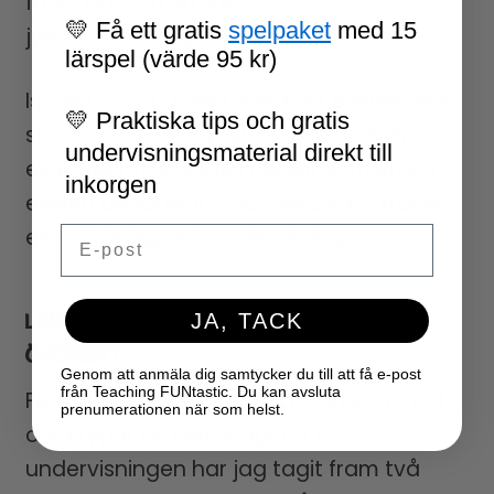
förstå just strukturen i
💛 Få ett gratis
spelpaket
med 15
jämförelseuppgifter.
lärspel (värde 95 kr)
Istället för att konstatera att eleven “har
💛 Praktiska tips och gratis
svårt med textuppgifter” kan du mer
undervisningsmaterial direkt till
exakt identifiera vilka uppgiftsstrukturer
inkorgen
eleven behärskar – och vilka som kräver
extra träning och undervisning.
Email
LADDA NER GRATIS MALL FÖR BÄTTRE
JA, TACK
ÖVERSIKT
Genom att anmäla dig samtycker du till att få e-post
från Teaching FUNtastic. Du kan avsluta
För att göra det enklare att arbeta med
prenumerationen när som helst.
olika typer av textuppgifter i
undervisningen har jag tagit fram två