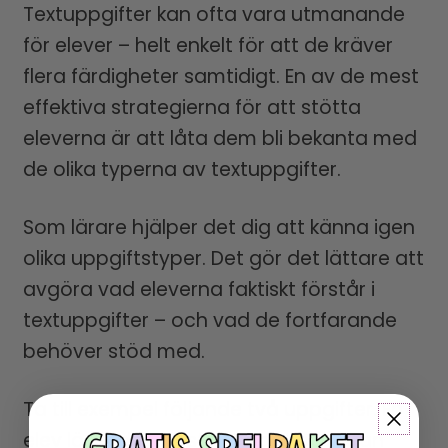
Textuppgifter kan ofta vara utmanande
för elever – helt enkelt för att de kräver
flera färdigheter samtidigt. En av de mest
effektiva strategierna för att stötta
eleverna är att låta dem bli bekanta med
de olika typerna av textuppgifter.
Som lärare hjälper det dig att känna igen
olika uppgiftstyper. Det gör det lättare att
avgöra vad eleverna faktiskt förstår i
textuppgifter – och vad de fortfarande
behöver stöd med.
Ta till exempel följande två uppgifter. En
elev löser den första snabbt och utan