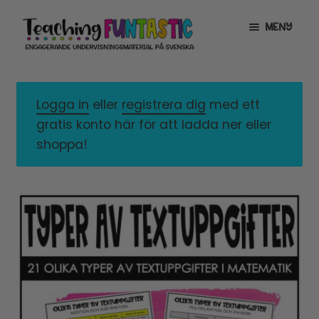
Hoppa
Gå
MENY
till
till
navigering
innehåll
INFO
EXPANDERA
UNDERMENY
Logga in
eller
registrera dig
med ett
MITT KONTO
gratis konto här för att ladda ner eller
GRATISMATERIAL
EXPANDERA
shoppa!
UNDERMENY
BUTIK
LICENSER
EXPANDERA
UNDERMENY
TYPSNITT
TIPSHÖRNAN