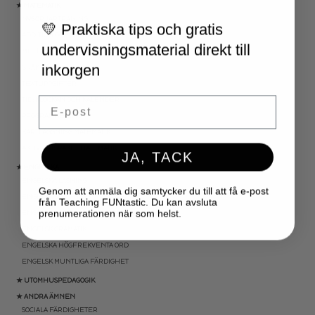
★ MATEMATIK
NYBÖRJARTRÄNING
💛 Praktiska tips och gratis
ADDITION OCH SUBTRAKTION
undervisningsmaterial direkt till
MULTIPLIKATION OCH DIVISION
inkorgen
BRÅK
TEXTUPPGIFTER
Email
TID: KLOCKAN OCH KALENDER
PROGRAMMERING
KARTLÄGGNING MATEMATIK
AKTIVITETSPAKET MATEMATIK
JA, TACK
★ ENGELSKA
ENGELSKA LÄSNING
Genom att anmäla dig samtycker du till att få e-post
ENGELSK SKRIVNING
från Teaching FUNtastic. Du kan avsluta
prenumerationen när som helst.
ENGELSKA ORD- OCH BEGREPP
ENGELSK GRAMATIK
ENGELSKA HÖGFREKVENTA ORD
ENGELSK MUNTLIGA FÄRDIGHET
★ UTOMHUSPEDAGOGIK
★ ANDRA ÄMNEN
SOCIALA FÄRDIGHETER