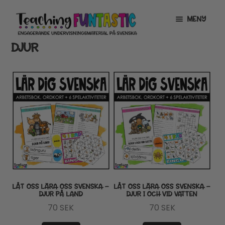
Hoppa
Gå
MENY
till
till
navigering
innehåll
DJUR
INFO
EXPANDERA
UNDERMENY
MITT KONTO
GRATISMATERIAL
EXPANDERA
UNDERMENY
BUTIK
LICENSER
EXPANDERA
UNDERMENY
TYPSNITT
LÅT OSS LÄRA OSS SVENSKA –
LÅT OSS LÄRA OSS SVENSKA –
DJUR PÅ LAND
DJUR I OCH VID VATTEN
TIPSHÖRNAN
70
SEK
70
SEK