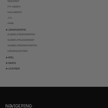
SKOLSTART
FN-DAGEN
HALLOWEEN
JUL
NYÅR
★ LÄRARVERKTYG
KLASSRUMSDEKORATION
KLASSRUMSLEDARSKAP
KLASSRUMSORGANISATION
LÄRARKALENDER
★ SPEL
★ GRATIS
★ LICENSER
NAVIGERING