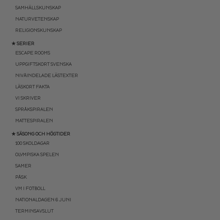
SAMHÄLLSKUNSKAP
NATURVETENSKAP
RELIGIONSKUNSKAP
★ SERIER
ESCAPE ROOMS
UPPGIFTSKORT SVENSKA
NIVÅINDELADE LÄSTEXTER
LÄSKORT FAKTA
VI SKRIVER
SPRÅKSPIRALEN
MATTESPIRALEN
★ SÄSONG OCH HÖGTIDER
100 SKOLDAGAR
OLYMPISKA SPELEN
SAMER
PÅSK
VM I FOTBOLL
NATIONALDAGEN 6 JUNI
TERMINSAVSLUT