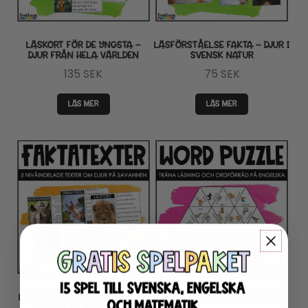
LÄSKORT FÖR DE YNGSTA –
LÄSFÖRSTÅELSE FAKTA – DJUR I
DJUR FRÅN HELA VÄRLDEN
SVENSK NATUR
135
SEK
75
SEK
LÄS MER
LÄS MER
LÄSFÖRSTÅELSE FAKTATEXTER
PUSSEL ENGELSKA – ANIMALS
– DJUR PÅ SAVANNEN