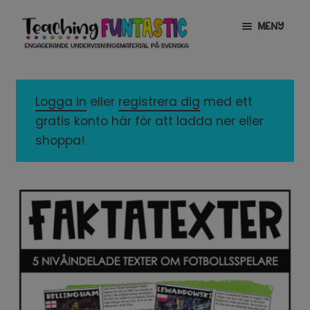
Hoppa
Gå
MENY
till
till
navigering
innehåll
INFO
EXPANDERA
UNDERMENY
Logga in
eller
registrera dig
med ett
MITT KONTO
gratis konto här för att ladda ner eller
GRATISMATERIAL
EXPANDERA
shoppa!
UNDERMENY
BUTIK
LICENSER
EXPANDERA
UNDERMENY
TYPSNITT
TIPSHÖRNAN