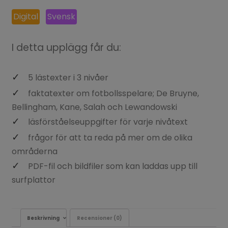
Digital
Svensk
I detta upplägg får du:
5 lästexter i 3 nivåer
faktatexter om fotbollsspelare; De Bruyne,
Bellingham, Kane, Salah och Lewandowski
läsförståelseuppgifter för varje nivåtext
frågor för att ta reda på mer om de olika
områderna
PDF-fil och bildfiler som kan laddas upp till
surfplattor
Beskrivning
Recensioner (0)