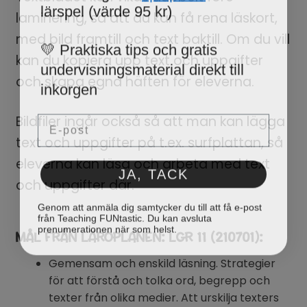
lärspel (värde 95 kr)
laminering, så att du kan få rena läskort,
med bild framtill och text baktill. Om du vill
💛 Praktiska tips och gratis
kan du kopiera upp text och uppgifter
undervisningsmaterial direkt till
och skapa egna häften för eleverna.
inkorgen
Email
Bildfiler ingår också så att man kan lägga
text och uppgifter på t.ex. surfplattan, så
eleverna kan läsa och arbeta med text
JA, TACK
och uppgifter där.
Genom att anmäla dig samtycker du till att få e-post
från Teaching FUNtastic. Du kan avsluta
prenumerationen när som helst.
MÅL FRÅN LÄROPLANEN: LGR 11 (210701):
Gemensam och enskild läsning. Strategier
för att förstå och tolka ord, begrepp och
texter från olika medier. Att urskilja texters