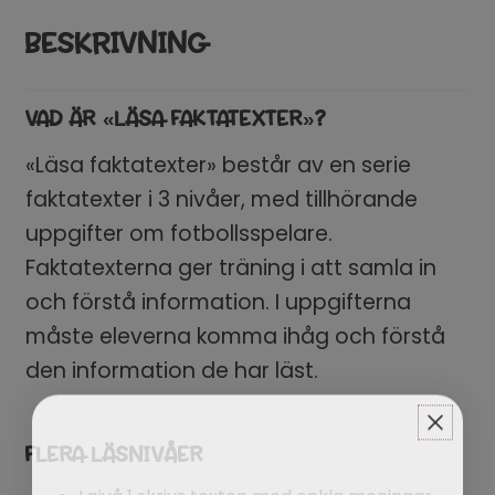
BESKRIVNING
VAD ÄR «LÄSA FAKTATEXTER»?
«Läsa faktatexter» består av en serie
faktatexter i 3 nivåer, med tillhörande
uppgifter om fotbollsspelare.
Faktatexterna ger träning i att samla in
och förstå information. I uppgifterna
måste eleverna komma ihåg och förstå
den information de har läst.
FLERA LÄSNIVÅER