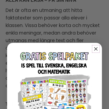
Det är ofta en utmaning att hitta
faktatexter som passar alla elever i
klassen. Vissa behöver korta och mycket
enkla meningar, medan andra behöver
utmanas med längre text och fler
ämnesbegrepp. Med nivåindelade texter
kan alla läsa om samma tema, men på
en nivå som gör att de upplever att de
lyckas. På så sätt kan hela klassen prata
om innehållet, svara på samma frågor
och lära av varandra – oavsett läsnivå.
TRE LÄSNIVÅER SOM SKAPAR