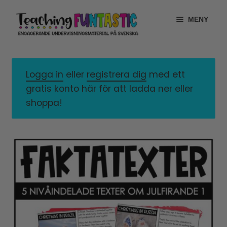
Hoppa
Gå
MENY
till
till
navigering
innehåll
INFO
EXPANDERA
UNDERMENY
Logga in
eller
registrera dig
med ett
MITT KONTO
gratis konto här för att ladda ner eller
GRATISMATERIAL
shoppa!
EXPANDERA
UNDERMENY
BUTIK
LICENSER
EXPANDERA
UNDERMENY
TYPSNITT
TIPSHÖRNAN