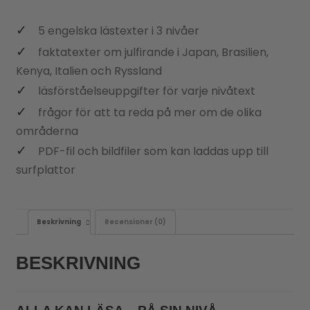
5 engelska lästexter i 3 nivåer
faktatexter om julfirande i Japan, Brasilien,
Kenya, Italien och Ryssland
läsförståelseuppgifter för varje nivåtext
frågor för att ta reda på mer om de olika
områderna
PDF-fil och bildfiler som kan laddas upp till
surfplattor
Beskrivning
Recensioner (0)
BESKRIVNING
ALLA KAN LÄSA – PÅ SIN NIVÅ