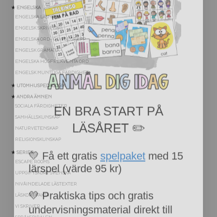
★ ENGELSKA
ENGELSKA LÄSNING
ENGELSK SKRIVNING
ENGELSKA ORD- OCH BEGREPP
ENGELSK GRAMATIK
ENGELSKA HÖGFREKVENTA ORD
ENGELSK MUNTLIGA FÄRDIGHET
★ UTOMHUSPEDAGOGIK
EN BRA START PÅ
★ ANDRA ÄMNEN
SOCIALA FÄRDIGHETER
LÄSÅRET ✏️
SAMHÄLLSKUNSKAP
NATURVETENSKAP
RELIGIONSKUNSKAP
💛 Få ett gratis
spelpaket
med 15
★ SERIER
lärspel (värde 95 kr)
ESCAPE ROOMS
UPPGIFTSKORT SVENSKA
💛 Praktiska tips och gratis
NIVÅINDELADE LÄSTEXTER
undervisningsmaterial direkt till
LÄSKORT FAKTA
VI SKRIVER
inkorgen