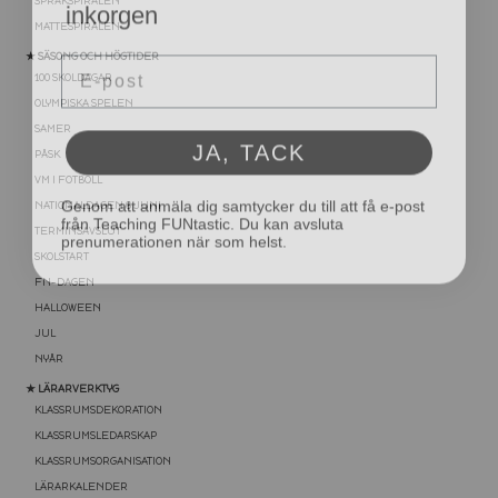
SPRÅKSPIRALEN
MATTESPIRALEN
Email
★ SÄSONG OCH HÖGTIDER
100 SKOLDAGAR
OLYMPISKA SPELEN
JA, TACK
SAMER
PÅSK
Genom att anmäla dig samtycker du till att få e-post
VM I FOTBOLL
från Teaching FUNtastic. Du kan avsluta
NATIONALDAGEN 6 JUNI
prenumerationen när som helst.
TERMINSAVSLUT
SKOLSTART
FN-DAGEN
HALLOWEEN
JUL
NYÅR
★ LÄRARVERKTYG
KLASSRUMSDEKORATION
KLASSRUMSLEDARSKAP
KLASSRUMSORGANISATION
LÄRARKALENDER