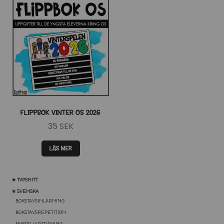
FLIPPBOK VINTER OS 2026
35
SEK
LÄS MER
★ TYPSNITT
★ SVENSKA
BOKSTAVSINLÄRNING
BOKSTAVSREPETITION
NYBÖRJARTRÄNING