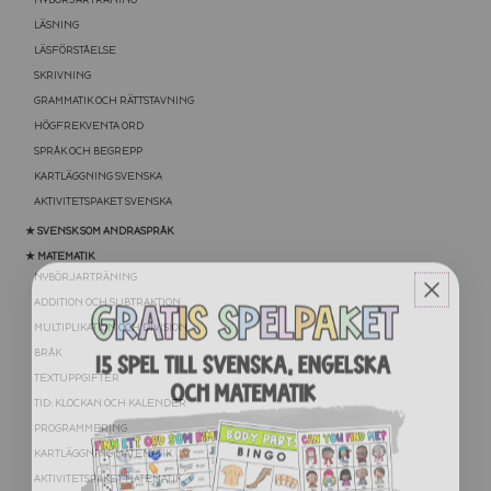
LÄSNING
LÄSFÖRSTÅELSE
SKRIVNING
GRAMMATIK OCH RÄTTSTAVNING
HÖGFREKVENTA ORD
SPRÅK OCH BEGREPP
KARTLÄGGNING SVENSKA
AKTIVITETSPAKET SVENSKA
★ SVENSK SOM ANDRASPRÅK
★ MATEMATIK
NYBÖRJARTRÄNING
ADDITION OCH SUBTRAKTION
MULTIPLIKATION OCH DIVISION
BRÅK
TEXTUPPGIFTER
TID: KLOCKAN OCH KALENDER
PROGRAMMERING
KARTLÄGGNING MATEMATIK
AKTIVITETSPAKET MATEMATIK