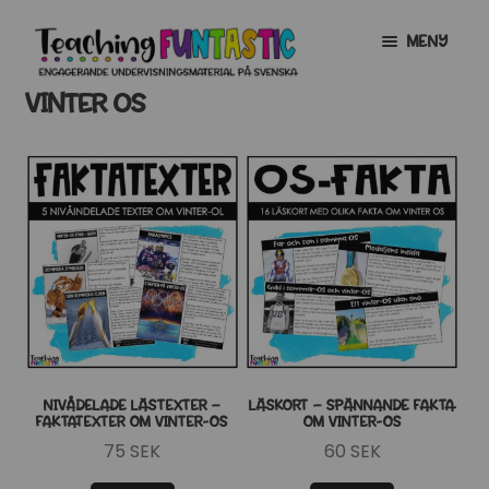
Hoppa
Gå
MENY
till
till
navigering
innehåll
VINTER OS
INFO
EXPANDERA
UNDERMENY
MITT KONTO
GRATISMATERIAL
EXPANDERA
UNDERMENY
BUTIK
LICENSER
EXPANDERA
UNDERMENY
TYPSNITT
NIVÅDELADE LÄSTEXTER –
LÄSKORT – SPÄNNANDE FAKTA
FAKTATEXTER OM VINTER-OS
OM VINTER-OS
TIPSHÖRNAN
75
SEK
60
SEK