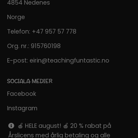
4854 Nedenes
Norge
Telefon:
+47 957 57 778
Org. nr.: 915760198
E-post:
eirin@teachingfuntastic.no
SOCIALA MEDIER
Facebook
Instagram
Pinterest
🍎 HELE august! 🍎 20 % rabat på
Årslicens med årlig betaling og alle
SnapChat