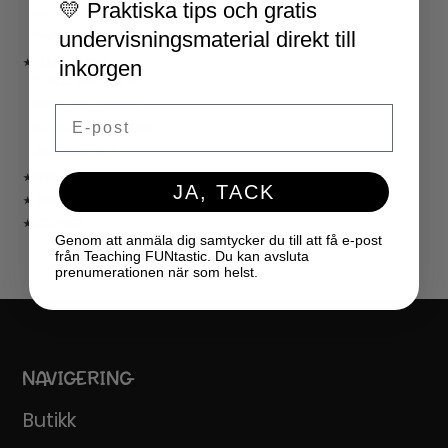
💛 Praktiska tips och gratis
JUL
undervisningsmaterial direkt till
NYÅR
inkorgen
★ LÄRARVERKTYG
KLASSRUMSDEKORATION
KLASSRUMSLEDARSKAP
Email
KLASSRUMSORGANISATION
LÄRARKALENDER
★ SPEL
JA, TACK
★ GRATIS
★ LICENSER
Genom att anmäla dig samtycker du till att få e-post
från Teaching FUNtastic. Du kan avsluta
prenumerationen när som helst.
NAVIGERING
Butikk