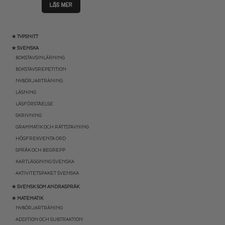
LÄS MER
★ TYPSNITT
★ SVENSKA
BOKSTAVSINLÄRNING
BOKSTAVSREPETITION
NYBÖRJARTRÄNING
LÄSNING
LÄSFÖRSTÅELSE
SKRIVNING
GRAMMATIK OCH RÄTTSTAVNING
HÖGFREKVENTA ORD
SPRÅK OCH BEGREPP
KARTLÄGGNING SVENSKA
AKTIVITETSPAKET SVENSKA
★ SVENSK SOM ANDRASPRÅK
★ MATEMATIK
NYBÖRJARTRÄNING
ADDITION OCH SUBTRAKTION