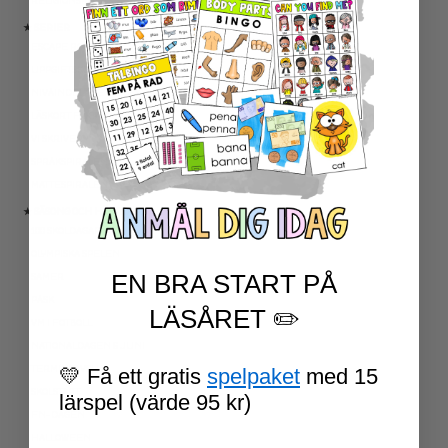
RELIGIONSKUNSKAP
★ SERIER
ESCAPE ROOMS
UPPGIFTSKORT SVENSKA
NIVÅINDELADE LÄSTEXTER
LÄSKORT FAKTA
VI SKRIVER
SPRÅKSPIRALEN
MATTESPIRALEN
★ SÄSONG OCH HÖGTIDER
100 SKOLDAGAR
OLYMPISKA SPELEN
EN BRA START PÅ
SAMER
PÅSK
LÄSÅRET ✏️
VM I FOTBOLL
NATIONALDAGEN 6 JUNI
TERMINSAVSLUT
💛 Få ett gratis
spelpaket
med 15
SKOLSTART
lärspel (värde 95 kr)
FN-DAGEN
HALLOWEEN