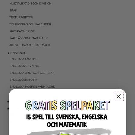
MULTIPLIKATION OCH DIVISION
BRÅK
TEXTUPPGIFTER
TID: KLOCKAN OCH KALENDER
PROGRAMMERING
KARTLÄGGNING MATEMATIK
AKTIVITETSPAKET MATEMATIK
★ ENGELSKA
ENGELSKA LÄSNING
ENGELSK SKRIVNING
ENGELSKA ORD- OCH BEGREPP
ENGELSK GRAMATIK
ENGELSKA HÖGFREKVENTA ORD
ENGELSK MUNTLIGA FÄRDIGHET
★ UTOMHUSPEDAGOGIK
★ ANDRA ÄMNEN
SOCIALA FÄRDIGHETER
SAMHÄLLSKUNSKAP
NATURVETENSKAP