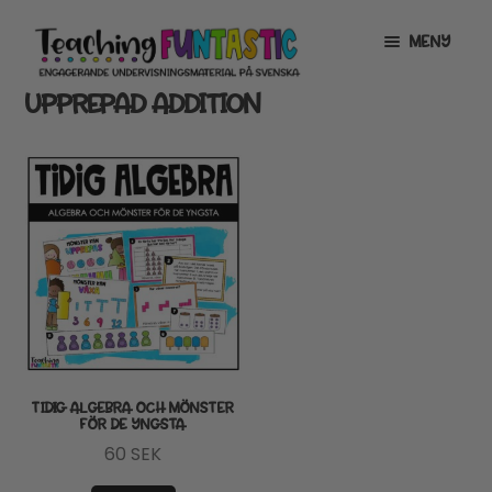
Hoppa
Gå
MENY
till
till
navigering
innehåll
UPPREPAD ADDITION
INFO
EXPANDERA
UNDERMENY
MITT KONTO
GRATISMATERIAL
EXPANDERA
UNDERMENY
BUTIK
LICENSER
EXPANDERA
UNDERMENY
TYPSNITT
TIDIG ALGEBRA OCH MÖNSTER
FÖR DE YNGSTA
TIPSHÖRNAN
60
SEK