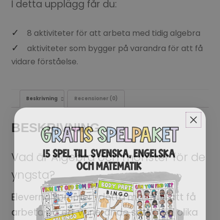
I detta upplägg får du:
8 aktiviteter för att arbeta med tidig algebra
aktiviteter som bygger på varandra för att få
vidare förståelse.
Beskrivning
Recensioner (0)
BESKRIVNING
Vad är Algebra och mönster för de
yngsta?
Eleverna kommer i detta material att få
arbeta på ett varierande sätt med olika