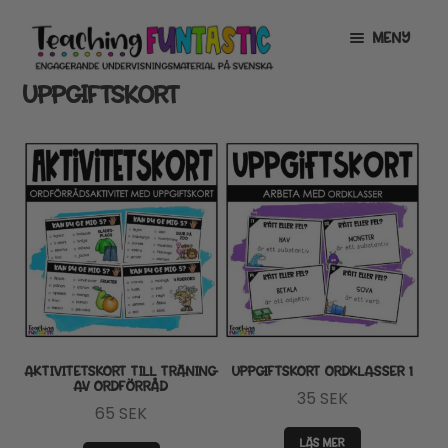
Hoppa
Gå
MENY
till
till
navigering
innehåll
UPPGIFTSKORT
INFO
EXPANDERA
UNDERMENY
MITT KONTO
GRATISMATERIAL
EXPANDERA
UNDERMENY
BUTIK
LICENSER
EXPANDERA
UNDERMENY
TYPSNITT
AKTIVITETSKORT TILL TRÄNING
UPPGIFTSKORT ORDKLASSER 1
AV ORDFÖRRÅD
35
SEK
TIPSHÖRNAN
65
SEK
LÄS MER