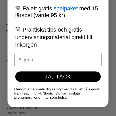
ENGELSK GRAMATIK
💛 Få ett gratis
spelpaket
med 15
ENGELSKA HÖGFREKVENTA ORD
lärspel (värde 95 kr)
ENGELSK MUNTLIGA FÄRDIGHET
★ UTOMHUSPEDAGOGIK
💛 Praktiska tips och gratis
★ ANDRA ÄMNEN
undervisningsmaterial direkt till
SOCIALA FÄRDIGHETER
SAMHÄLLSKUNSKAP
inkorgen
NATURVETENSKAP
RELIGIONSKUNSKAP
Email
★ SERIER
ESCAPE ROOMS
UPPGIFTSKORT SVENSKA
JA, TACK
NIVÅINDELADE LÄSTEXTER
LÄSKORT FAKTA
Genom att anmäla dig samtycker du till att få e-post
VI SKRIVER
från Teaching FUNtastic. Du kan avsluta
SPRÅKSPIRALEN
prenumerationen när som helst.
MATTESPIRALEN
★ SÄSONG OCH HÖGTIDER
100 SKOLDAGAR