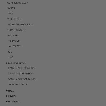
OLYMPISKA SPELEN
SAMER
PÅSK
VM I FOTBOLL
NATIONALDAGEN 6 JUNI
TERMINSAVSLUT
SKOLSTART
FN-DAGEN
HALLOWEEN
JUL
NYÅR
★ LÄRARVERKTYG
KLASSRUMSDEKORATION
KLASSRUMSLEDARSKAP
KLASSRUMSORGANISATION
LÄRARKALENDER
★ SPEL
★ GRATIS
★ LICENSER