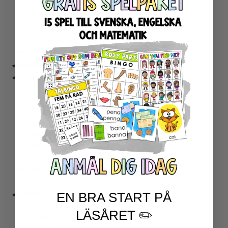
GRAMMATIK OCH RÄTTSTAVNING
HÖGFREKVENTA ORD
SPRÅK OCH BEGREPP
KARTLÄGGNING SVENSKA
AKTIVITETSPAKET SVENSKA
★ SVENSK SOM ANDRASPRÅK
★ MATEMATIK
NYBÖRJARTRÄNING
ADDITION OCH SUBTRAKTION
MULTIPLIKATION OCH DIVISION
BRÅK
TEXTUPPGIFTER
TID: KLOCKAN OCH KALENDER
PROGRAMMERING
KARTLÄGGNING MATEMATIK
AKTIVITETSPAKET MATEMATIK
EN BRA START PÅ
★ ENGELSKA
ENGELSKA LÄSNING
LÄSÅRET ✏️
ENGELSK SKRIVNING
ENGELSKA ORD- OCH BEGREPP