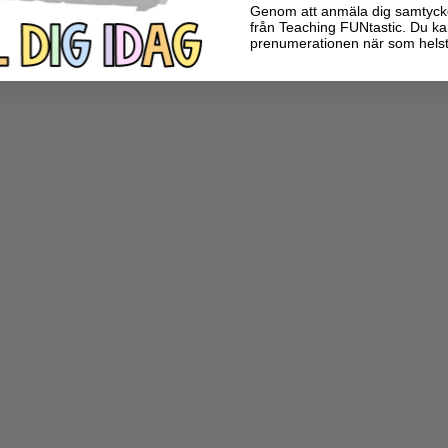
Genom att anmäla dig samtycker 
från Teaching FUNtastic. Du ka
prenumerationen när som helst