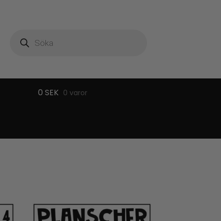
Produktsökning
0
SEK
0 varor