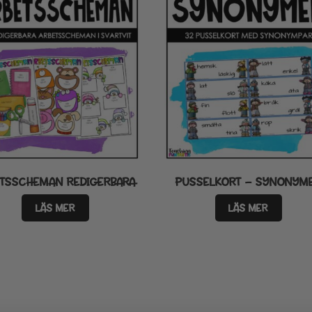
ETSSCHEMAN REDIGERBARA
PUSSELKORT – SYNONYM
LÄS MER
LÄS MER