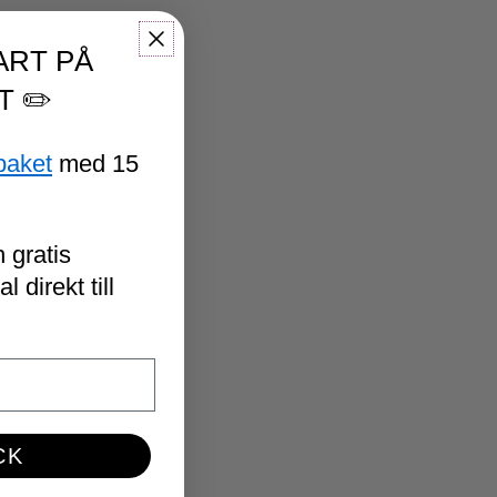
ART PÅ
T ✏️
paket
med 15
 gratis
 direkt till
CK