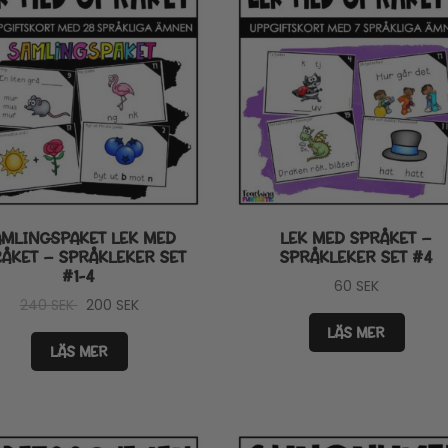
AMLINGSPAKET LEK MED
LEK MED SPRÅKET –
ÅKET – SPRÅKLEKER SET
SPRÅKLEKER SET #4
#1-4
60
SEK
Det
Det
240
SEK
200
SEK
ursprungliga
nuvarande
LÄS MER
priset
priset
LÄS MER
var:
är:
240 SEK.
200 SEK.