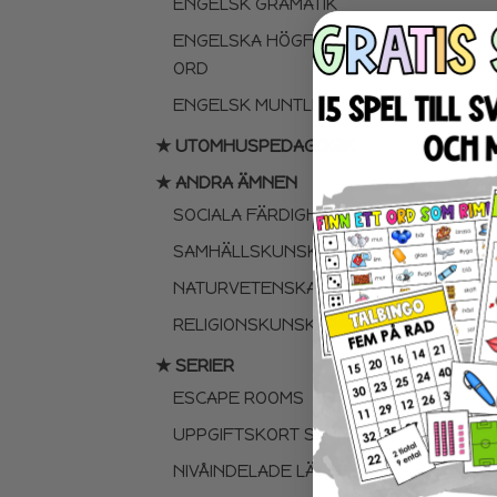
ENGELSK GRAMATIK
ENGELSKA HÖGFREKVENTA
ORD
ENGELSK MUNTLIGA FÄRDIGHET
★ UTOMHUSPEDAGOGIK
★ ANDRA ÄMNEN
SOCIALA FÄRDIGHETER
SAMHÄLLSKUNSKAP
NATURVETENSKAP
RELIGIONSKUNSKAP
★ SERIER
ESCAPE ROOMS
UPPGIFTSKORT SVENSKA
NIVÅINDELADE LÄSTEXTER