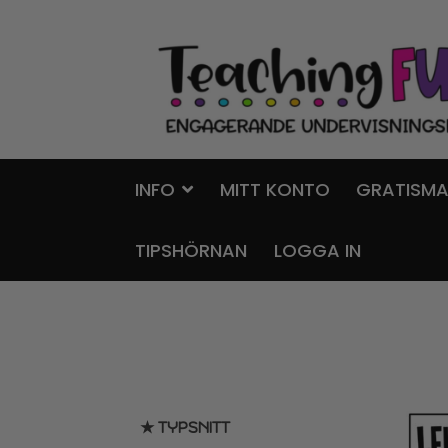
Hoppa
Gå
till
till
navigering
innehåll
INFO
MITT KONTO
GRATISMA
TIPSHÖRNAN
LOGGA IN
★ TYPSNITT