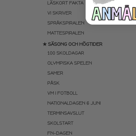
LÄSKORT FAKTA
VI SKRIVER
SPRÅKSPIRALEN
MATTESPIRALEN
★ SÄSONG OCH HÖGTIDER
100 SKOLDAGAR
OLYMPISKA SPELEN
SAMER
PÅSK
VM I FOTBOLL
NATIONALDAGEN 6 JUNI
TERMINSAVSLUT
SKOLSTART
FN-DAGEN