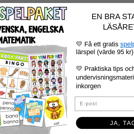
EN BRA ST
LÄSÅRE
💛 Få ett gratis
spel
lärspel (värde 95 kr)
💛 Praktiska tips och
undervisningsmaterial
inkorgen
Email
JA, TA