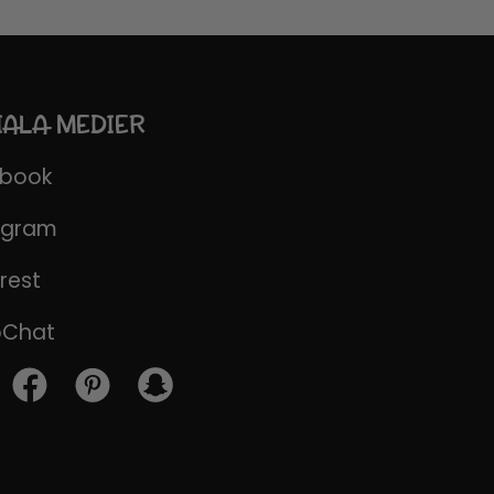
IALA MEDIER
ebook
agram
rest
pChat