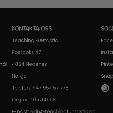
KONTAKTA OSS
SOC
Teaching FUNtastic
Fac
Postboks 47
Inst
mål
4854 Nedenes
Pinte
Norge
Sna
Telefon:
+47 957 57 778
Org. nr.: 915760198
E-post:
eirin@teachingfuntastic.no