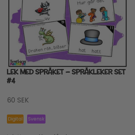
LEK MED SPRÅKET – SPRÅKLEKER SET
#4
60
SEK
Digital
Svensk