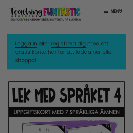
Hoppa
Gå
MENY
till
till
navigering
innehåll
INFO
EXPANDERA
UNDERMENY
Logga in
eller
registrera dig
med ett
MITT KONTO
gratis konto här för att ladda ner eller
GRATISMATERIAL
EXPANDERA
shoppa!
UNDERMENY
BUTIK
LICENSER
EXPANDERA
UNDERMENY
TYPSNITT
TIPSHÖRNAN