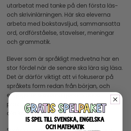
utarbetat med tanke på den första läs-
och skrivinlärningen. Här ska eleverna
arbeta med bokstavsljud, sammansatta
ord, ordförståelse, stavelser, meningar
och grammatik.
Elever som är språkligt medvetna har en
stor fördel när de senare ska lära sig läsa.
Det är därför viktigt att vi fokuserar på
språkets form redan från början, och
engagerar eleverna genom både
praktiska och muntliga aktiviteter, som
alla känner att de kan behärska.
Språklig medvetenhet ger också klara