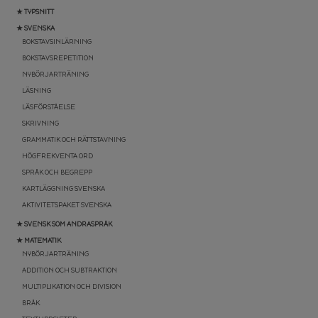
★ TYPSNITT
★ SVENSKA
BOKSTAVSINLÄRNING
BOKSTAVSREPETITION
NYBÖRJARTRÄNING
LÄSNING
LÄSFÖRSTÅELSE
SKRIVNING
GRAMMATIK OCH RÄTTSTAVNING
HÖGFREKVENTA ORD
SPRÅK OCH BEGREPP
KARTLÄGGNING SVENSKA
AKTIVITETSPAKET SVENSKA
★ SVENSK SOM ANDRASPRÅK
★ MATEMATIK
NYBÖRJARTRÄNING
ADDITION OCH SUBTRAKTION
MULTIPLIKATION OCH DIVISION
BRÅK