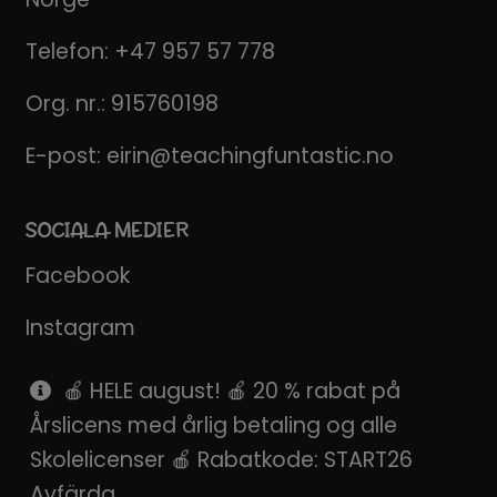
Telefon:
+47 957 57 778
Org. nr.: 915760198
E-post:
eirin@teachingfuntastic.no
SOCIALA MEDIER
Facebook
Instagram
Pinterest
🍎 HELE august! 🍎 20 % rabat på
Årslicens med årlig betaling og alle
SnapChat
Skolelicenser 🍎 Rabatkode: START26
Avfärda