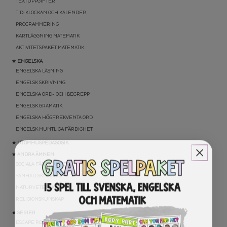
TEXTUPPGIFTER
TID: KLOCKAN OCH KALENDER
PROGRAMMERING
KARTLÄGGNING MATEMATIK
AKTIVITETSPAKET MATEMATIK
★ ENGELSKA
ENGELSKA LÄSNING
ENGELSK SKRIVNING
ENGELSKA ORD- OCH BEGREPP
ENGELSK GRAMATIK
ENGELSKA HÖGFREKVENTA ORD
ENGELSK MUNTLIGA FÄRDIGHET
★ UTOMHUSPEDAGOGIK
★ ANDRA ÄMNEN
SOCIALA FÄRDIGHETER
SAMHÄLLSKUNSKAP
NATURVETENSKAP
RELIGIONSKUNSKAP
★ SERIER
ESCAPE ROOMS