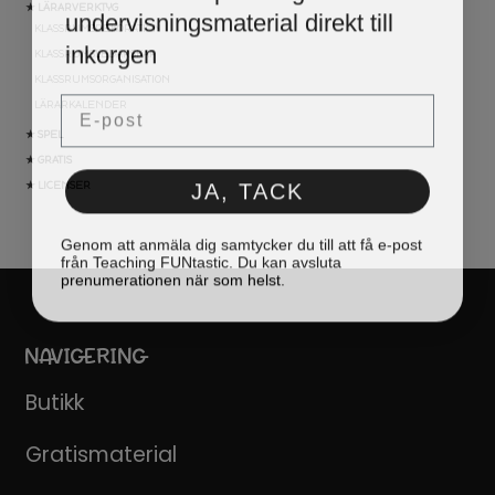
undervisningsmaterial direkt till
★ LÄRARVERKTYG
KLASSRUMSDEKORATION
inkorgen
KLASSRUMSLEDARSKAP
KLASSRUMSORGANISATION
Email
LÄRARKALENDER
★ SPEL
★ GRATIS
JA, TACK
★ LICENSER
Genom att anmäla dig samtycker du till att få e-post
från Teaching FUNtastic. Du kan avsluta
prenumerationen när som helst.
NAVIGERING
Butikk
Gratismaterial