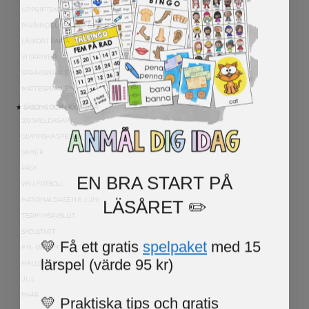
UPPGIFTSKORT SVENSKA
NIVÅINDELADE LÄSTEXTER
LÄSKORT FAKTA
VI SKRIVER
SPRÅKSPIRALEN
MATTESPIRALEN
★ SÄSONG OCH HÖGTIDER
100 SKOLDAGAR
OLYMPISKA SPELEN
SAMER
PÅSK
EN BRA START PÅ
VM I FOTBOLL
LÄSÅRET ✏️
NATIONALDAGEN 6 JUNI
TERMINSAVSLUT
SKOLSTART
💛 Få ett gratis
spelpaket
med 15
FN-DAGEN
lärspel (värde 95 kr)
HALLOWEEN
JUL
💛 Praktiska tips och gratis
NYÅR