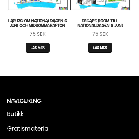
från Teaching FUNtastic. Du kan avsluta
prenumerationen när som helst.
LÄR DIG OM NATIONALDAGEN 6
ESCAPE ROOM TILL
JUNI OCH MIDSOMMARAFTON
NATIONALDAGEN 6 JUNI
75
SEK
75
SEK
LÄS MER
LÄS MER
NAVIGERING
Butikk
Gratismaterial