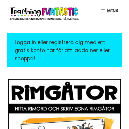
Hoppa
Gå
MENY
till
till
navigering
innehåll
INFO
EXPANDERA
UNDERMENY
Logga in
eller
registrera dig
med ett
MITT KONTO
gratis konto här för att ladda ner eller
GRATISMATERIAL
EXPANDERA
shoppa!
UNDERMENY
BUTIK
LICENSER
EXPANDERA
UNDERMENY
TYPSNITT
TIPSHÖRNAN