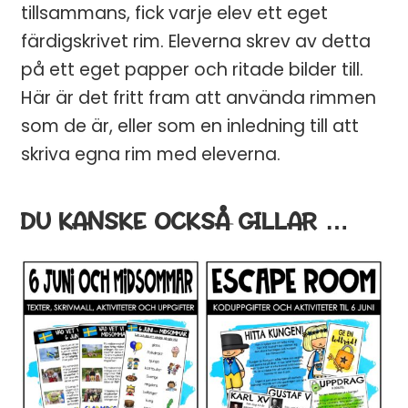
tillsammans, fick varje elev ett eget
EN BRA START PÅ
färdigskrivet rim. Eleverna skrev av detta
LÄSÅRET ✏️
på ett eget papper och ritade bilder till.
Här är det fritt fram att använda rimmen
💛 Få ett gratis
spelpaket
med 15
som de är, eller som en inledning till att
lärspel (värde 95 kr)
skriva egna rim med eleverna.
💛 Praktiska tips och gratis
DU KANSKE OCKSÅ GILLAR …
undervisningsmaterial direkt till
inkorgen
Email
JA, TACK
Genom att anmäla dig samtycker du till att få e-post