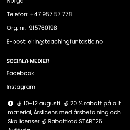
Norge
Telefon:
+47 957 57 778
Org. nr.: 915760198
E-post:
eirin@teachingfuntastic.no
SOCIALA MEDIER
Facebook
Instagram
Pinterest
🍎 10–12 augusti! 🍎 20 % rabatt på allt
material, Årslicens med årsbetalning och
SnapChat
Skollicenser 🍎 Rabattkod START26