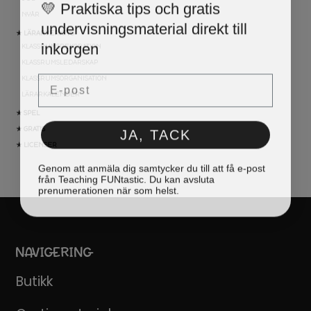
💛 Praktiska tips och gratis
NYÅR
undervisningsmaterial direkt till
★ LÄRARVERKTYG
inkorgen
KLASSRUMSDEKORATION
KLASSRUMSLEDARSKAP
Email
KLASSRUMSORGANISATION
LÄRARKALENDER
★ SPEL
JA, TACK
★ GRATIS
★ LICENSER
Genom att anmäla dig samtycker du till att få e-post
från Teaching FUNtastic. Du kan avsluta
prenumerationen när som helst.
NAVIGERING
Butikk