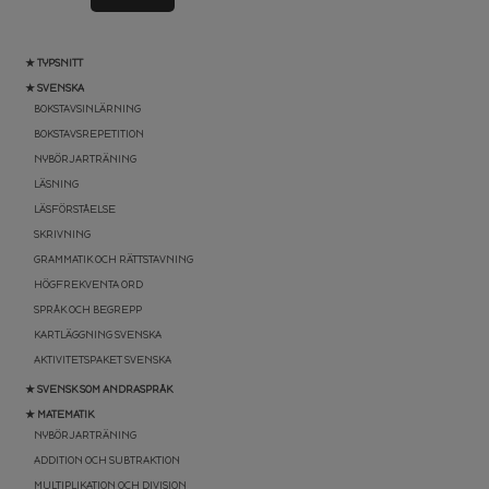
★ TYPSNITT
★ SVENSKA
BOKSTAVSINLÄRNING
BOKSTAVSREPETITION
NYBÖRJARTRÄNING
LÄSNING
LÄSFÖRSTÅELSE
SKRIVNING
GRAMMATIK OCH RÄTTSTAVNING
HÖGFREKVENTA ORD
SPRÅK OCH BEGREPP
KARTLÄGGNING SVENSKA
AKTIVITETSPAKET SVENSKA
★ SVENSK SOM ANDRASPRÅK
★ MATEMATIK
NYBÖRJARTRÄNING
ADDITION OCH SUBTRAKTION
MULTIPLIKATION OCH DIVISION