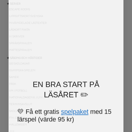
★ SERIER
ESCAPE ROOMS
UPPGIFTSKORT SVENSKA
NIVÅINDELADE LÄSTEXTER
LÄSKORT FAKTA
VI SKRIVER
SPRÅKSPIRALEN
MATTESPIRALEN
★ SÄSONG OCH HÖGTIDER
100 SKOLDAGAR
OLYMPISKA SPELEN
SAMER
EN BRA START PÅ
PÅSK
LÄSÅRET ✏️
VM I FOTBOLL
NATIONALDAGEN 6 JUNI
TERMINSAVSLUT
💛 Få ett gratis
spelpaket
med 15
SKOLSTART
lärspel (värde 95 kr)
FN-DAGEN
HALLOWEEN
JUL