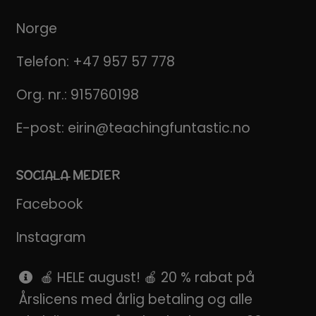
Norge
Telefon:
+47 957 57 778
Org. nr.: 915760198
E-post:
eirin@teachingfuntastic.no
SOCIALA MEDIER
Facebook
Instagram
Pinterest
🍎 HELE august! 🍎 20 % rabat på
Årslicens med årlig betaling og alle
SnapChat