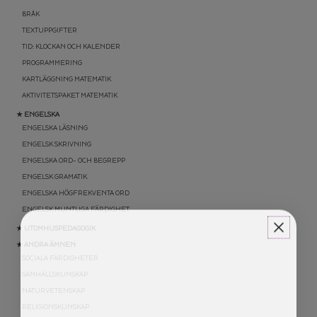
BRÅK
TEXTUPPGIFTER
TID: KLOCKAN OCH KALENDER
PROGRAMMERING
KARTLÄGGNING MATEMATIK
AKTIVITETSPAKET MATEMATIK
★ ENGELSKA
ENGELSKA LÄSNING
ENGELSK SKRIVNING
ENGELSKA ORD- OCH BEGREPP
ENGELSK GRAMATIK
ENGELSKA HÖGFREKVENTA ORD
ENGELSK MUNTLIGA FÄRDIGHET
★ UTOMHUSPEDAGOGIK
★ ANDRA ÄMNEN
SOCIALA FÄRDIGHETER
SAMHÄLLSKUNSKAP
NATURVETENSKAP
RELIGIONSKUNSKAP