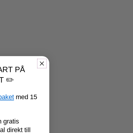
ART PÅ
T ✏️
paket
med 15
 gratis
 direkt till