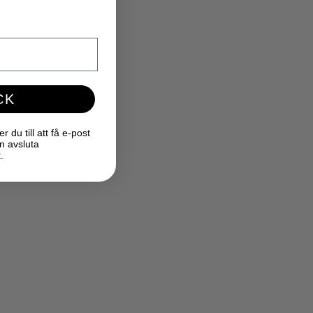
CK
du till att få e-post
n avsluta
.