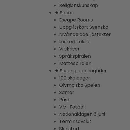
Religionskunskap
★ Serier
Escape Rooms
Uppgiftskort Svenska
Nivåindelade Lästexter
Läskort fakta
Vi skriver
Språkspiralen
Mattespiralen
★ Säsong och högtider
100 skoldagar
Olympiska Spelen
Samer
Påsk
VM i Fotboll
Nationaldagen 6 juni
Terminsavslut
Skolstart