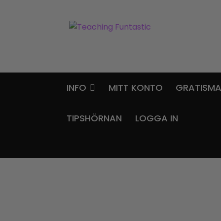
Hoppa
Gå
till
till
navigering
innehåll
INFO
MITT KONTO
GRATISMA
TIPSHÖRNAN
LOGGA IN