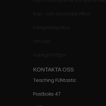
Finn material efter kompetanse
Köp- och användarvillkor
Integritetspolicy
Om oss
Vanliga Frågor
KONTAKTA OSS
Teaching FUNtastic
Postboks 47