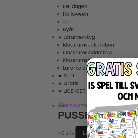
FN-dagen
Halloween
Jul
Nyår
★ Lärarverktyg
Klassrumsdekoration
Klassrumsledarskap
Klassrumsorganisation
Lärarkalender
★ Spel
★ Gratis
★ LICENSER
PUSSEL LÄSNI
40
SEK
LÄS MER