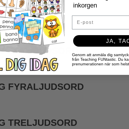
inkorgen
G B OCH D
Email
JA, TA
NG FEMLJUDSORD
Genom att anmäla dig samtycker 
från Teaching FUNtastic. Du ka
prenumerationen när som helst
NG FYRALJUDSORD
NG TRELJUDSORD