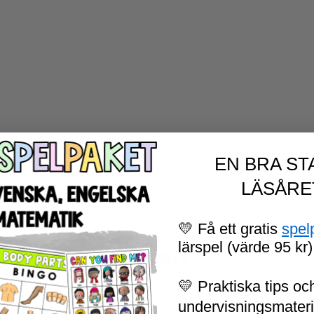
EN BRA ST
LÄSÅRE
💛 Få ett gratis
spel
lärspel (värde 95 kr)
NG TVÅLJUDSORD
💛 Praktiska tips och
undervisningsmaterial