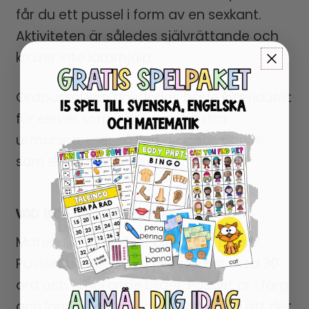
får du ett pussel i form av en sexkant.
Aktiviteten är således självrättande och
kräver inte lärarhjälp.
Ordpussel kan användas både individuellt
för elever som behöver en extra
utmaning, eller så kan de lösas parvis
som en stationsaktivitet.
VAD INNEHÅLLER “PUSSEL LÄSNING”?
Materialet innehåller bitar för 1 pussel.
Pusslet består av 24 pusselbitar med 30
ord och tillhörande bilder. Pusslet är i färg
och lamineras före användning så att det