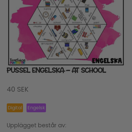
PUSSEL ENGELSKA – AT SCHOOL
40
SEK
Digital
Engelsk
Upplägget består av: