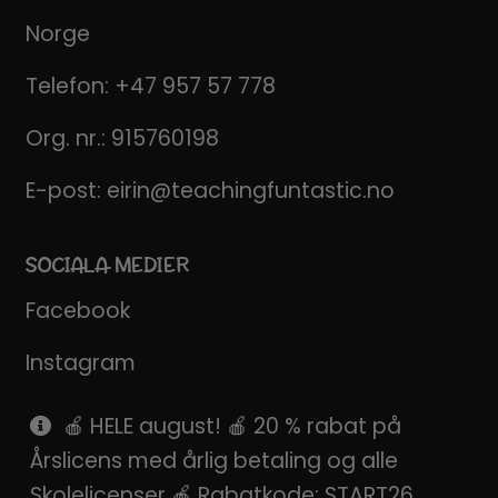
Norge
Telefon:
+47 957 57 778
Org. nr.: 915760198
E-post:
eirin@teachingfuntastic.no
SOCIALA MEDIER
Facebook
Instagram
Pinterest
🍎 HELE august! 🍎 20 % rabat på
Årslicens med årlig betaling og alle
SnapChat
Skolelicenser 🍎 Rabatkode: START26