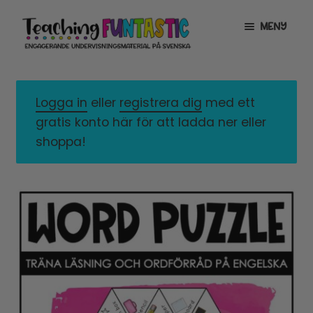
Hoppa
Gå
MENY
till
till
navigering
innehåll
INFO
EXPANDERA
UNDERMENY
Logga in
eller
registrera dig
med ett
MITT KONTO
gratis konto här för att ladda ner eller
GRATISMATERIAL
EXPANDERA
shoppa!
UNDERMENY
BUTIK
LICENSER
EXPANDERA
UNDERMENY
TYPSNITT
TIPSHÖRNAN