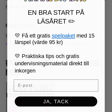
håller bättre och längre.
EN BRA START PÅ
LÄSÅRET ✏️
FLER PUSSEL
💛 Få ett gratis
spelpaket
med 15
Fler liknande pussel finns här, i ämnena
lärspel (värde 95 kr)
matematik
,
svenska
och
engelska
.
💛 Praktiska tips och gratis
PERFEKT ATT KOMBINERA
undervisningsmaterial direkt till
MED..
inkorgen
Email
JA, TACK