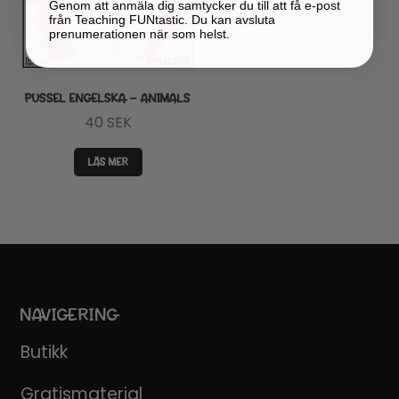
Genom att anmäla dig samtycker du till att få e-post
från Teaching FUNtastic. Du kan avsluta
prenumerationen när som helst.
PUSSEL ENGELSKA – ANIMALS
40
SEK
LÄS MER
NAVIGERING
Butikk
Gratismaterial